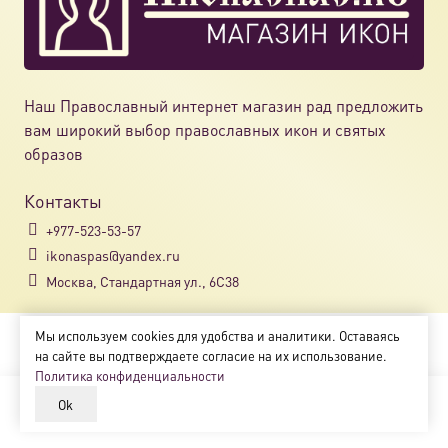
Наш Православный интернет магазин рад предложить
вам широкий выбор православных икон и святых
образов
Контакты
+977-523-53-57
ikonaspas@yandex.ru
Москва, Стандартная ул., 6С38
Мы используем cookies для удобства и аналитики. Оставаясь
Copyright © 2018-2025
на сайте вы подтверждаете согласие на их использование.
Магазин православных икон «ikonaspas.ru»
Политика конфиденциальности
Ok
В корзину