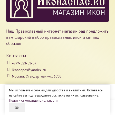
Наш Православный интернет магазин рад предложить
вам широкий выбор православных икон и святых
образов
Контакты
+977-523-53-57
ikonaspas@yandex.ru
Москва, Стандартная ул., 6С38
Мы используем cookies для удобства и аналитики. Оставаясь
Copyright © 2018-2025
на сайте вы подтверждаете согласие на их использование.
Магазин православных икон «ikonaspas.ru»
Политика конфиденциальности
Ok
В корзину