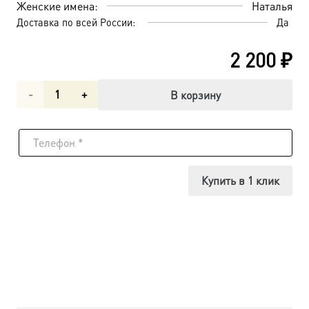
Женские имена:
Наталья
Доставка по всей России:
Да
2 200
₽
Количество
В корзину
товара
Наталия
Никомидийская
Купить в 1 клик
мученица,
икона
(арт.00599)