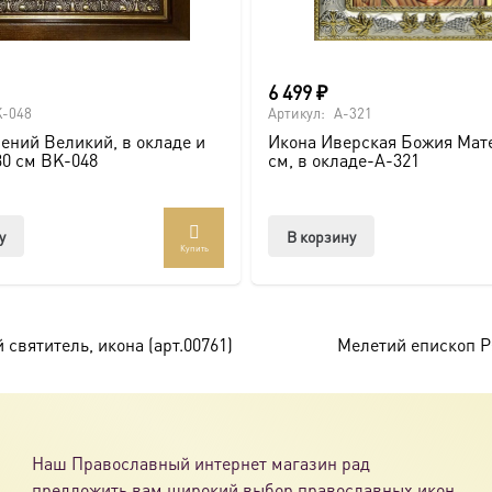
6 499
₽
-048
Артикул:
A-321
ений Великий, в окладе и
Икона Иверская Божия Мате
30 см BK-048
см, в окладе-A-321
у
В корзину
Купить
святитель, икона (арт.00761)
Мелетий епископ Ря
Наш Православный интернет магазин рад
предложить вам широкий выбор православных икон