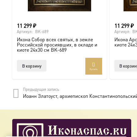
11 299
₽
11 299
₽
Артикул:
BK-689
Артикул:
BK
Икона Собор всех святых, в земле
Икона Арс
Российской просиявших, в окладе и
киоте 24х
киоте 24х30 см BK-689
В корзину
В корзин
Купить
Предыдущая запись
Иоанн Златоуст, архиепископ Константинопольский 