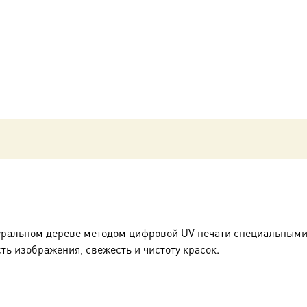
Мир
Ликийских,
святитель,
икона
(арт.00774)
уральном дереве методом цифровой UV печати специальными
ть изображения, свежесть и чистоту красок.