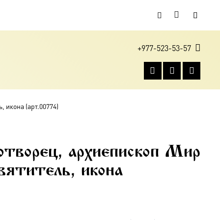
+977-523-53-57
 икона (арт.00774)
отворец, архиепископ Мир
вятитель, икона