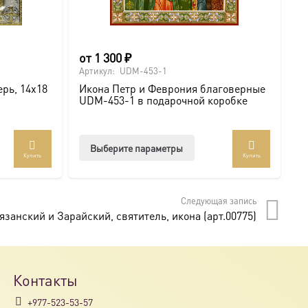
от
1 300
₽
о
Артикул:
UDM-453-1
Ар
рь, 14х18
Икона Петр и Феврония благоверные
И
UDM-453-1 в подарочной коробке
U
Этот
Выберите параметры
Купить
Купить
товар
имеет
несколько
Следующая запись
вариаций.
занский и Зарайский, святитель, икона (арт.00775)
Опции
можно
выбрать
на
Контакты
странице
+977-523-53-57
товара.