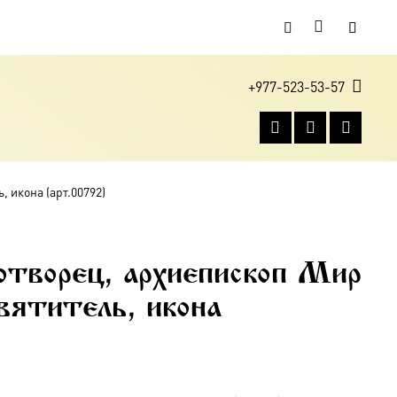
+977-523-53-57
 икона (арт.00792)
отворец, архиепископ Мир
вятитель, икона