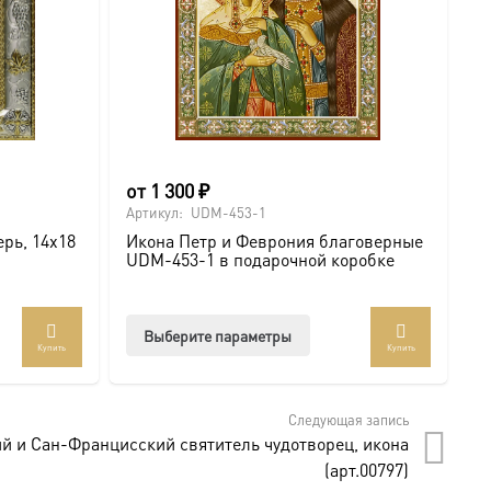
от
1 300
₽
о
Артикул:
UDM-453-1
Ар
рь, 14х18
Икона Петр и Феврония благоверные
И
UDM-453-1 в подарочной коробке
U
Этот
Выберите параметры
Купить
Купить
товар
имеет
несколько
Следующая запись
вариаций.
 и Сан-Францисский святитель чудотворец, икона
Опции
(арт.00797)
можно