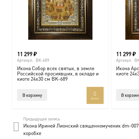
11 299
₽
11 299
₽
Артикул:
BK-689
Артикул:
BK
Икона Собор всех святых, в земле
Икона Арс
Российской просиявших, в окладе и
киоте 24х
киоте 24х30 см BK-689
В корзину
В корзин
Купить
Предыдущая запись
Икона Ириней Лионский cвященномученик dm-007
коробке