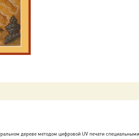
Мир
Ликийских,
святитель,
икона
(арт.00792)
уральном дереве методом цифровой UV печати специальными