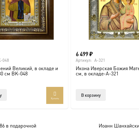
6 499
₽
-048
Артикул:
A-321
ений Великий, в окладе и
Икона Иверская Божия Мате
30 см BK-048
см, в окладе-A-321
у
В корзину
Купить
86 в подарочной
Иоанн Шанхайский