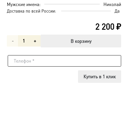
Мужские имена:
Николай
Доставка по всей России:
Да
2 200
₽
Количество
В корзину
товара
Николай
(Романов)
Купить в 1 клик
II,
император,
страстотерпец,
икона