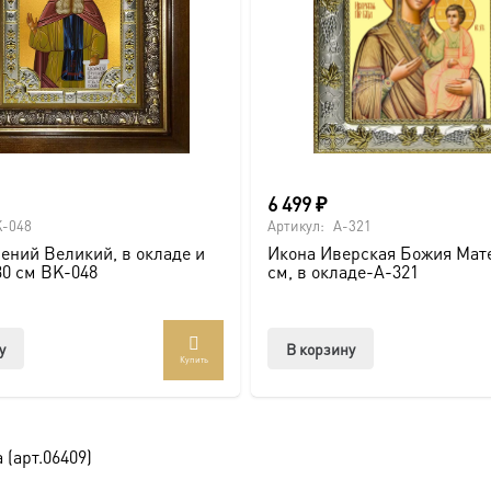
ва.
или образов покровителей семьи).
6 499
₽
-048
Артикул:
A-321
ений Великий, в окладе и
Икона Иверская Божия Мате
ссии. Также можно заказать икону в окладе и киоте.
30 см BK-048
см, в окладе-A-321
товлена под заказ по вашим размерам.
у
В корзину
Купить
com/ikonaspas
(арт.06409)