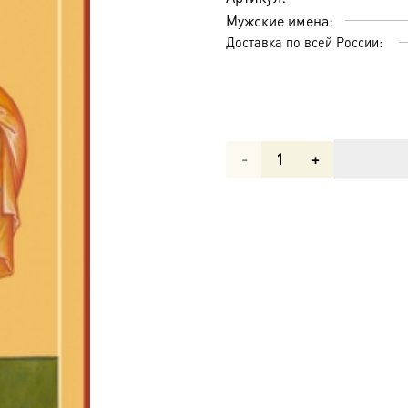
Мужские имена:
Доставка по всей России:
Количество
товара
Петр
апостол,
икона
(арт.06410)