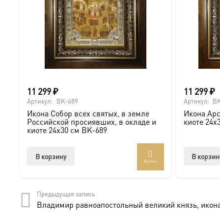
● На Крещение ребенка или взрослого.
● На день рождения как символ защиты и заступничест
● На венчание или годовщину брака (для парных икон 
● На новоселье для освящения домашнего очага.
11 299
₽
11 299
₽
Доставка и заказ:
Артикул:
BK-689
Артикул:
BK
Икона Собор всех святых, в земле
Икона Арс
Мы предлагаем купить икону в Москве с доставкой по Ро
Российской просиявших, в окладе и
киоте 24х
киоте 24х30 см BK-689
Доступна в стандартных размерах или может быть изго
В корзину
В корзин
Купить
Подписывайтесь на нашу группу ВКонтакте:
https://vk.
Предыдущая запись
Владимир равноапостольный великий князь, икона 