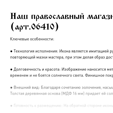
Наш православный магази
(арт.06410)
Ключевые особенности:
● Технология исполнения: Икона является имитацией р
повторяющей мазки мастера, при этом делая образ дос
● Долговечность и красота: Изображение наносится ме
временем и не боятся солнечного света. Финишное пок
● Внешний вид: Благодаря сочетанию золочения, насыщ
Толстая деревянная основа (МДФ 16 мм) придает ей сол
● Готовность к размещению: На обратной стороне иконы 