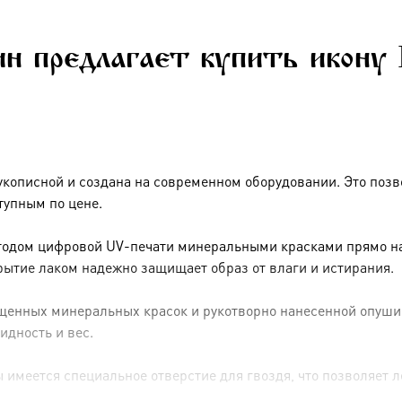
н предлагает купить икону 
укописной и создана на современном оборудовании. Это позв
тупным по цене.
тодом цифровой UV-печати минеральными красками прямо на 
рытие лаком надежно защищает образ от влаги и истирания.
енных минеральных красок и рукотворно нанесенной опуши (р
идность и вес.
имеется специальное отверстие для гвоздя, что позволяет ле