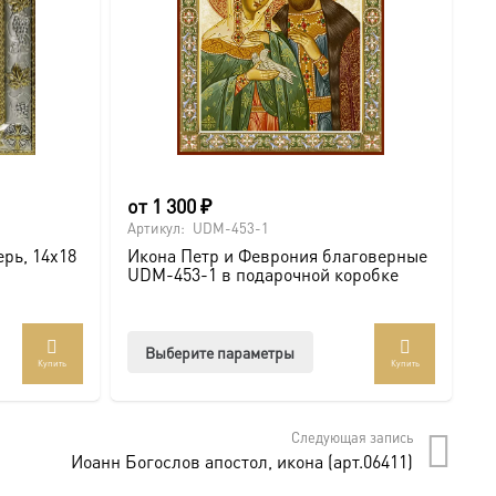
от
1 300
₽
о
Артикул:
UDM-453-1
Ар
рь, 14х18
Икона Петр и Феврония благоверные
И
UDM-453-1 в подарочной коробке
U
Этот
Выберите параметры
Купить
Купить
товар
имеет
несколько
Следующая запись
вариаций.
Иоанн Богослов апостол, икона (арт.06411)
Опции