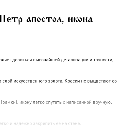
Петр апостол, икона
оляет добиться высочайшей детализации и точности,
слой искусственного золота. Краски не выцветают со
амки), икону легко спутать с написанной вручную.
гко и надежно закрепить её на стене.