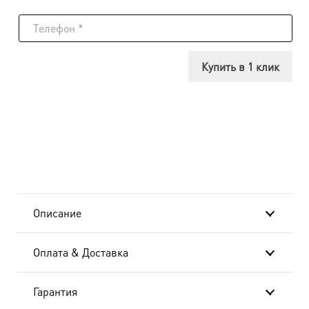
товара
Праведная
Мария
Купить в 1 клик
Вифанская,
сестра
Лазаря
Четверодневного,
икона
Описание
(арт.м0376)
Оплата & Доставка
Гарантия