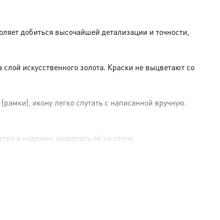
оляет добиться высочайшей детализации и точности,
слой искусственного золота. Краски не выцветают со
амки), икону легко спутать с написанной вручную.
гко и надежно закрепить её на стене.