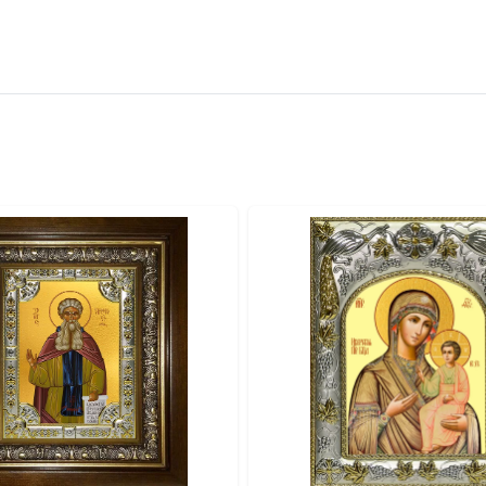
вителя.
ва.
или образов покровителей семьи).