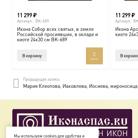
● На новоселье для освящения домашнего очага.
11 299
₽
11 299
₽
Доставка и заказ:
Артикул:
BK-689
Артикул:
BK
Икона Собор всех святых, в земле
Икона Арс
Мы предлагаем купить икону в Москве с доставкой по Ро
Российской просиявших, в окладе и
киоте 24х
киоте 24х30 см BK-689
Доступна в стандартных размерах или может быть изго
В корзину
В корзин
Купить
Подписывайтесь на нашу группу ВКонтакте:
https://vk.
Предыдущая запись
Мария Клеопова, Иаковлева, Иосиева, мироносица,
Мы используем cookies для удобства и