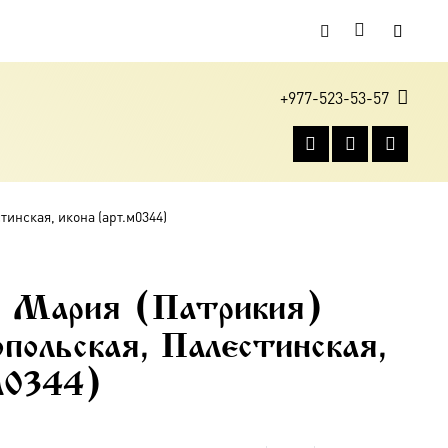
+977-523-53-57
инская, икона (арт.м0344)
я Мария (Патрикия)
польская, Палестинская,
м0344)