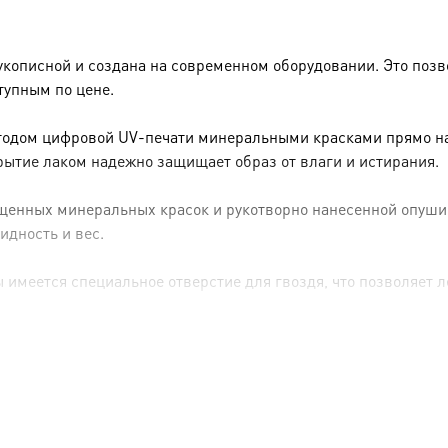
укописной и создана на современном оборудовании. Это позв
тупным по цене.
тодом цифровой UV-печати минеральными красками прямо на 
рытие лаком надежно защищает образ от влаги и истирания.
енных минеральных красок и рукотворно нанесенной опуши (р
идность и вес.
имеется специальное отверстие для гвоздя, что позволяет ле