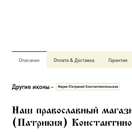
Описание
Оплата & Доставка
Гарантия
Другие иконы -
Мария (Патрикия) Константинопольская
Наш православный магаз
(Патрикия) Константиноп