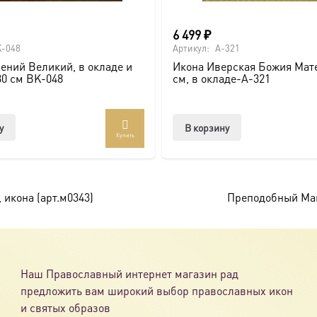
6 499
₽
-048
Артикул:
A-321
ений Великий, в окладе и
Икона Иверская Божия Мате
ссии. Также можно заказать икону в окладе и киоте.
30 см BK-048
см, в окладе-A-321
товлена под заказ по вашим размерам.
у
В корзину
Купить
com/ikonaspas
 икона (арт.м0343)
Преподобный Мак
Наш Православный интернет магазин рад
предложить вам широкий выбор православных икон
и святых образов