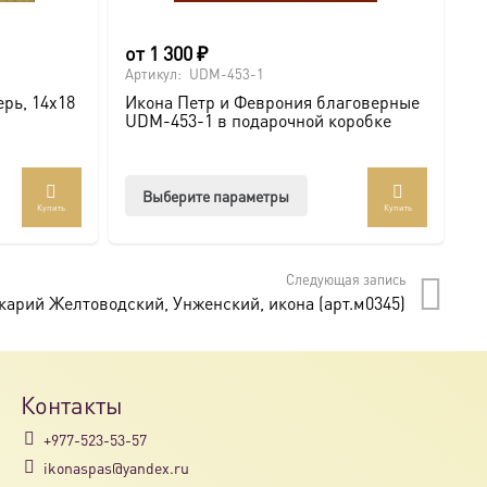
от
1 300
₽
о
Артикул:
UDM-453-1
Ар
рь, 14х18
Икона Петр и Феврония благоверные
И
UDM-453-1 в подарочной коробке
U
Этот
Выберите параметры
Купить
Купить
товар
имеет
несколько
Следующая запись
вариаций.
арий Желтоводский, Унженский, икона (арт.м0345)
Опции
можно
выбрать
на
Контакты
странице
+977-523-53-57
товара.
ikonaspas@yandex.ru