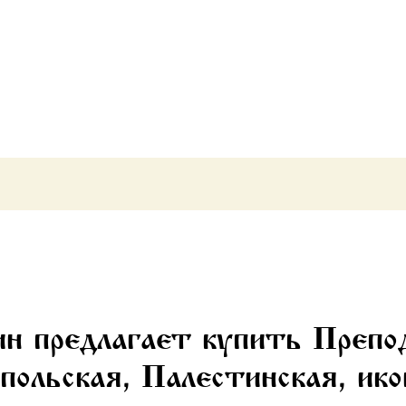
Константинопольская,
Палестинская,
икона
(арт.м0344)
ин предлагает купить Преп
ольская, Палестинская, ик