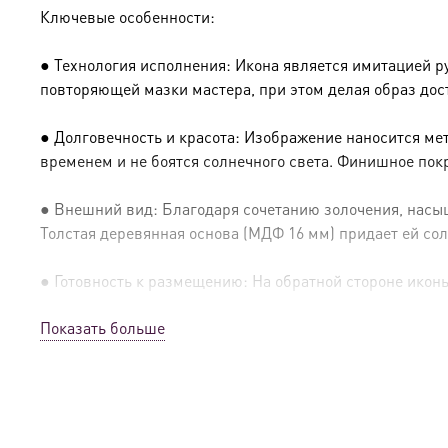
Ключевые особенности:
● Технология исполнения: Икона является имитацией р
повторяющей мазки мастера, при этом делая образ дос
● Долговечность и красота: Изображение наносится ме
временем и не боятся солнечного света. Финишное пок
● Внешний вид: Благодаря сочетанию золочения, насыщ
Толстая деревянная основа (МДФ 16 мм) придает ей сол
● Готовность к размещению: На обратной стороне иконы 
Показать больше
● Освящение: Производство освящено
● Детали изготовления:
● Основа: МДФ, толщина 16 мм.