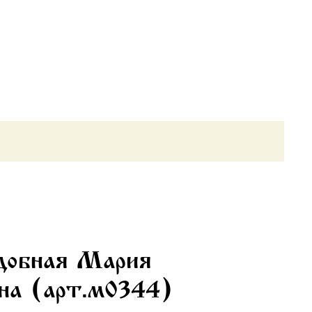
одобная Мария
она (арт.м0344)