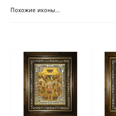
● Техника: Цифровая UV-печать по золочению.
Похожие иконы…
● Краски: Стойкие минеральные.
● Отделка: Ручное нанесение опуши, лаковое покрытие.
Для кого этот образ?
Эта икона станет прекрасным духовным подарком:
● На день Ангела (именины) — в честь небесного покро
● На Крещение ребенка или взрослого.
● На день рождения как символ защиты и заступничест
● На венчание или годовщину брака (для парных икон 