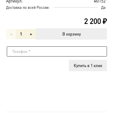
Артикул:
м0152
Доставка по всей России:
Да
2 200
₽
Количество
В корзину
товара
Преподобномученица
Арсения
Купить в 1 клик
Сергиевская
(Добронравова),
игумения,
икона