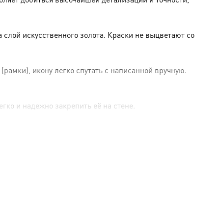
слой искусственного золота. Краски не выцветают со
амки), икону легко спутать с написанной вручную.
гко и надежно закрепить её на стене.