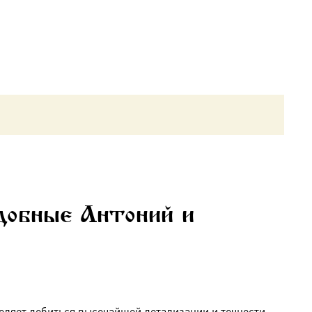
добные Антоний и
оляет добиться высочайшей детализации и точности,