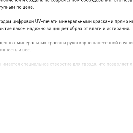
тупным по цене.
тодом цифровой UV-печати минеральными красками прямо на 
рытие лаком надежно защищает образ от влаги и истирания.
енных минеральных красок и рукотворно нанесенной опуши (р
идность и вес.
имеется специальное отверстие для гвоздя, что позволяет ле