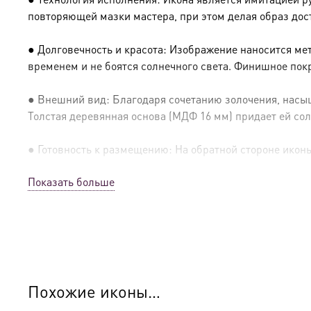
повторяющей мазки мастера, при этом делая образ дос
● Долговечность и красота: Изображение наносится ме
временем и не боятся солнечного света. Финишное пок
● Внешний вид: Благодаря сочетанию золочения, насыщ
Толстая деревянная основа (МДФ 16 мм) придает ей сол
● Готовность к размещению: На обратной стороне иконы 
Показать больше
● Освящение: Производство освящено
● Детали изготовления:
● Основа: МДФ, толщина 16 мм.
● Техника: Цифровая UV-печать по золочению.
Похожие иконы…