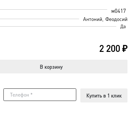
м0417
Антоний
Феодосий
Да
2 200
₽
В корзину
Купить в 1 клик