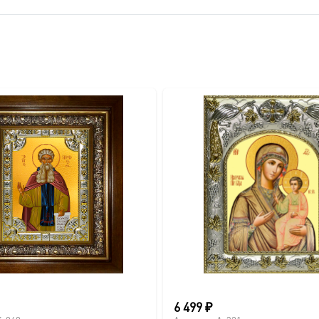
вителя.
ва.
или образов покровителей семьи).
6 499
₽