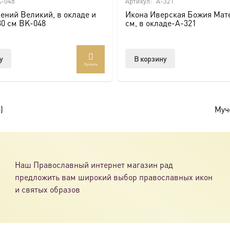
-048
Артикул:
A-321
ений Великий, в окладе и
Икона Иверская Божия Мате
ссии. Также можно заказать икону в окладе и киоте.
30 см BK-048
см, в окладе-A-321
товлена под заказ по вашим размерам.
у
В корзину
Купить
com/ikonaspas
)
Муч
Наш Православный интернет магазин рад
предложить вам широкий выбор православных икон
и святых образов