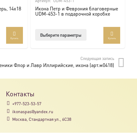
Артикул:
UDM-453-1
Ар
рь, 14х18
Икона Петр и Феврония благоверные
И
UDM-453-1 в подарочной коробке
U
Этот
Выберите параметры
Купить
Купить
товар
имеет
несколько
Следующая запись
вариаций.
еники Флор и Лавр Иллирийские, икона (арт.м0418)
Опции
можно
выбрать
на
Контакты
странице
+977-523-53-57
товара.
ikonaspas@yandex.ru
Москва, Стандартная ул., 6С38