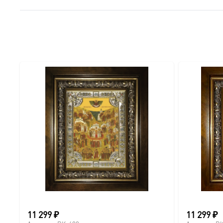
● Краски: Стойкие минеральные.
● Отделка: Ручное нанесение опуши, лаковое покрытие.
Для кого этот образ?
Эта икона станет прекрасным духовным подарком:
● На день Ангела (именины) — в честь небесного покро
● На Крещение ребенка или взрослого.
● На день рождения как символ защиты и заступничест
● На венчание или годовщину брака (для парных икон 
● На новоселье для освящения домашнего очага.
11 299
₽
11 299
₽
Доставка и заказ: