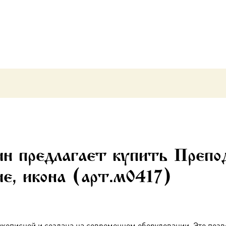
Киево-
Печерские,
икона
(арт.м0417)
н предлагает купить Препо
е, икона (арт.м0417)
укописной и создана на современном оборудовании. Это позв