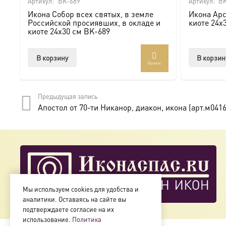
Артикул:
BK-689
Артикул:
BK
Икона Собор всех святых, в земле
Икона Арс
Мы предлагаем купить икону в Москве с доставкой по Ро
Российской просиявших, в окладе и
киоте 24х
киоте 24х30 см BK-689
Доступна в стандартных размерах или может быть изго
В корзину
В корзин
Купить
Подписывайтесь на нашу группу ВКонтакте:
https://vk.
Предыдущая запись
Апостол от 70-ти Никанор, диакон, икона (арт.м0416
Мы используем cookies для удобства и
аналитики. Оставаясь на сайте вы
подтверждаете согласие на их
использование.
Политика