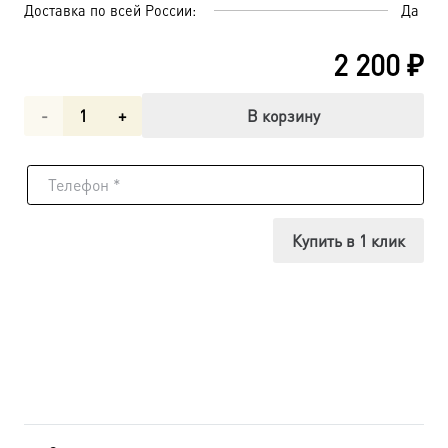
Доставка по всей России:
Да
2 200
₽
Количество
В корзину
товара
Преподобный
Лукиан
Купить в 1 клик
Александровский,
икона
(арт.м0358)