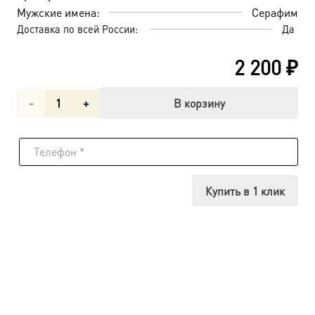
Мужские имена:
Серафим
Доставка по всей России:
Да
2 200
₽
Количество
В корзину
товара
Серафим
Саровский
Купить в 1 клик
преподобный
чудотворец,
икона
(арт.00848)