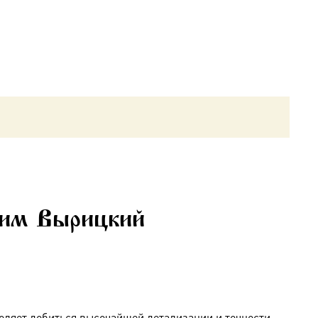
фим Вырицкий
оляет добиться высочайшей детализации и точности,