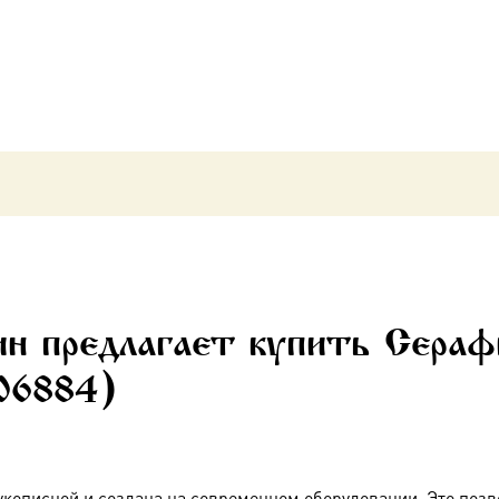
(арт.06884)
ин предлагает купить Сера
.06884)
укописной и создана на современном оборудовании. Это позв