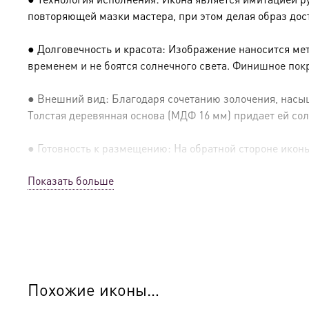
повторяющей мазки мастера, при этом делая образ дос
● Долговечность и красота: Изображение наносится ме
временем и не боятся солнечного света. Финишное пок
● Внешний вид: Благодаря сочетанию золочения, насыщ
Толстая деревянная основа (МДФ 16 мм) придает ей сол
● Готовность к размещению: На обратной стороне иконы 
Показать больше
● Освящение: Производство освящено
● Детали изготовления:
● Основа: МДФ, толщина 16 мм.
● Техника: Цифровая UV-печать по золочению.
Похожие иконы…