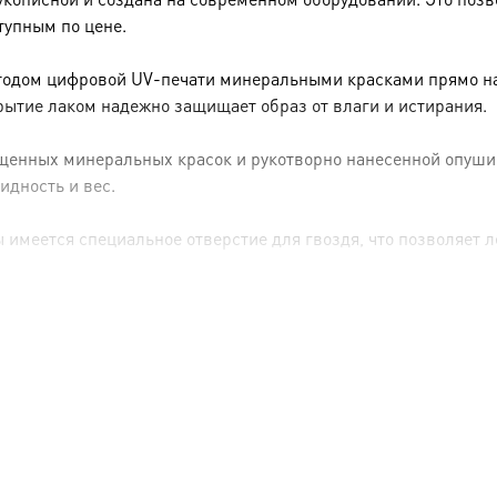
тупным по цене.
тодом цифровой UV-печати минеральными красками прямо на 
рытие лаком надежно защищает образ от влаги и истирания.
енных минеральных красок и рукотворно нанесенной опуши (р
идность и вес.
имеется специальное отверстие для гвоздя, что позволяет ле