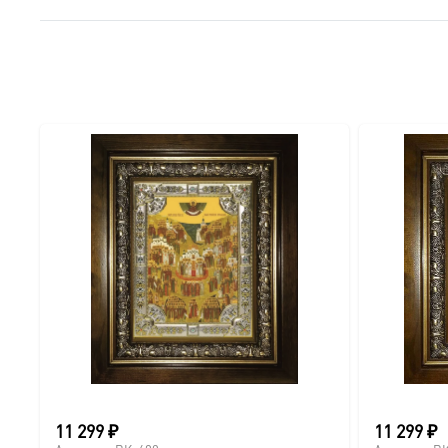
● Краски: Стойкие минеральные.
● Отделка: Ручное нанесение опуши, лаковое покрытие.
Для кого этот образ?
Эта икона станет прекрасным духовным подарком:
● На день Ангела (именины) — в честь небесного покро
● На Крещение ребенка или взрослого.
● На день рождения как символ защиты и заступничест
● На венчание или годовщину брака (для парных икон 
● На новоселье для освящения домашнего очага.
11 299
₽
11 299
₽
Доставка и заказ: