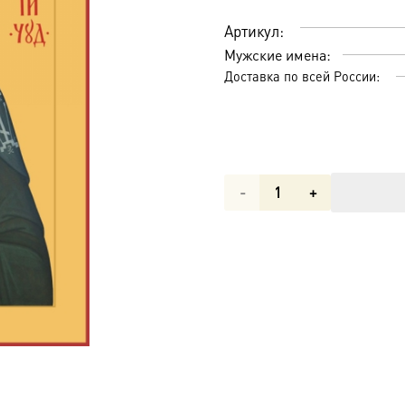
Артикул:
Мужские имена:
Доставка по всей России:
Количество
товара
Серафим
Вырицкий
преподобный,
икона