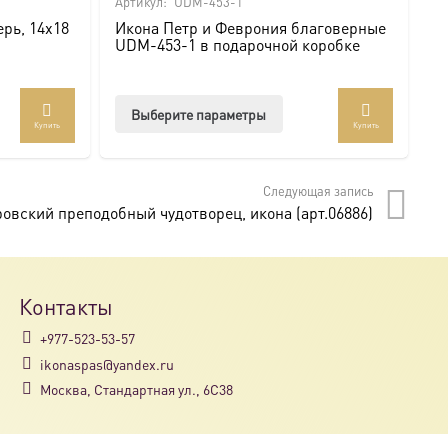
Артикул:
UDM-453-1
Ар
рь, 14х18
Икона Петр и Феврония благоверные
И
UDM-453-1 в подарочной коробке
U
Этот
Выберите параметры
Купить
Купить
товар
имеет
несколько
Следующая запись
вариаций.
овский преподобный чудотворец, икона (арт.06886)
Опции
можно
выбрать
на
Контакты
странице
+977-523-53-57
товара.
ikonaspas@yandex.ru
Москва, Стандартная ул., 6С38