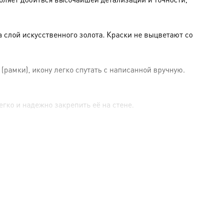
слой искусственного золота. Краски не выцветают со
амки), икону легко спутать с написанной вручную.
гко и надежно закрепить её на стене.