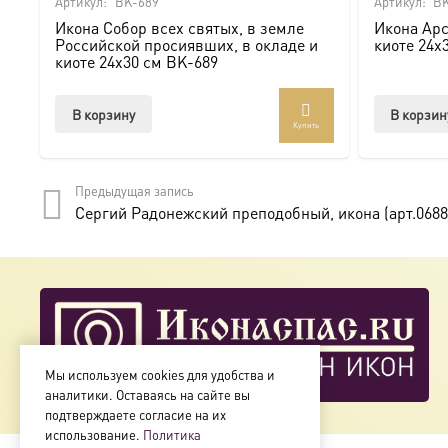
Артикул:
BK-689
Артикул:
BK
Икона Собор всех святых, в земле
Икона Арс
Мы предлагаем купить икону в Москве с доставкой по Ро
Российской просиявших, в окладе и
киоте 24х
киоте 24х30 см BK-689
Доступна в стандартных размерах или может быть изго
В корзину
В корзин
Купить
Подписывайтесь на нашу группу ВКонтакте:
https://vk.
Предыдущая запись
Сергий Радонежский преподобный, икона (арт.0688
Мы используем cookies для удобства и
аналитики. Оставаясь на сайте вы
подтверждаете согласие на их
использование.
Политика