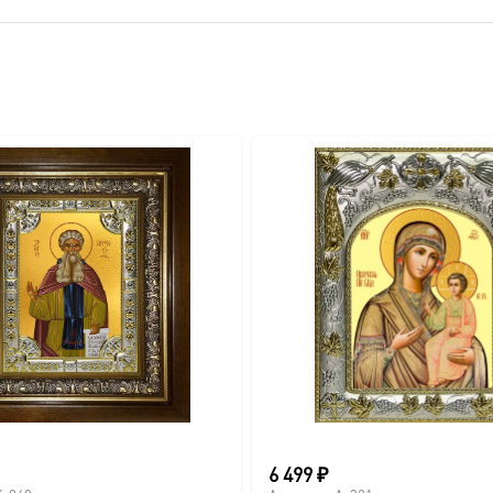
вителя.
ва.
или образов покровителей семьи).
6 499
₽