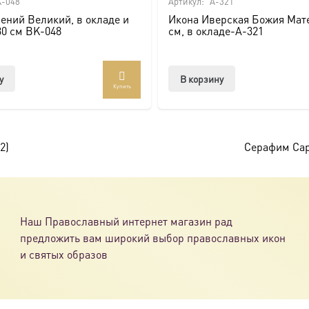
-048
Артикул:
A-321
ений Великий, в окладе и
Икона Иверская Божия Мате
ссии. Также можно заказать икону в окладе и киоте.
30 см BK-048
см, в окладе-A-321
товлена под заказ по вашим размерам.
у
В корзину
Купить
com/ikonaspas
2)
Серафим Сар
Наш Православный интернет магазин рад
предложить вам широкий выбор православных икон
и святых образов