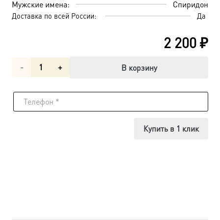
Мужские имена:
Спиридон
Доставка по всей России:
Да
2 200
₽
Количество
В корзину
товара
Спиридон
Тримифунтский
Купить в 1 клик
святитель,
икона
(арт.06771)