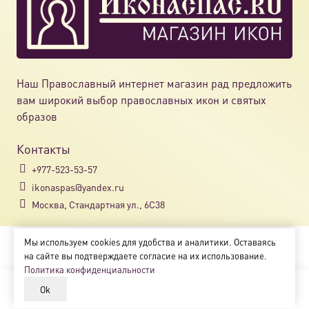
Наш Православный интернет магазин рад предложить
вам широкий выбор православных икон и святых
образов
Контакты
+977-523-53-57
ikonaspas@yandex.ru
Москва, Стандартная ул., 6С38
Мы используем cookies для удобства и аналитики. Оставаясь
Copyright © 2018-2025
на сайте вы подтверждаете согласие на их использование.
Магазин православных икон «ikonaspas.ru»
Политика конфиденциальности
Ok
В корзину