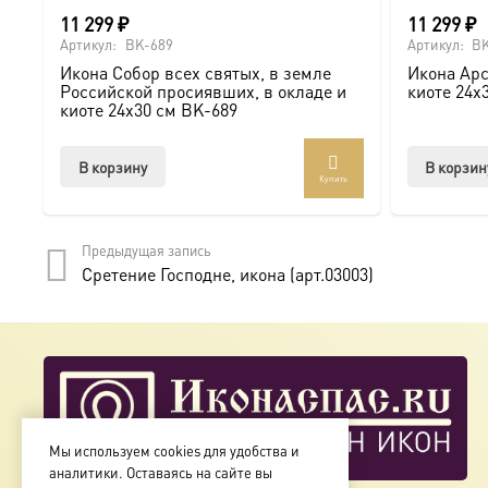
11 299
₽
11 299
₽
Артикул:
BK-689
Артикул:
BK
Икона Собор всех святых, в земле
Икона Арс
Российской просиявших, в окладе и
киоте 24х
киоте 24х30 см BK-689
В корзину
В корзин
Купить
Предыдущая запись
Сретение Господне, икона (арт.03003)
Мы используем cookies для удобства и
аналитики. Оставаясь на сайте вы