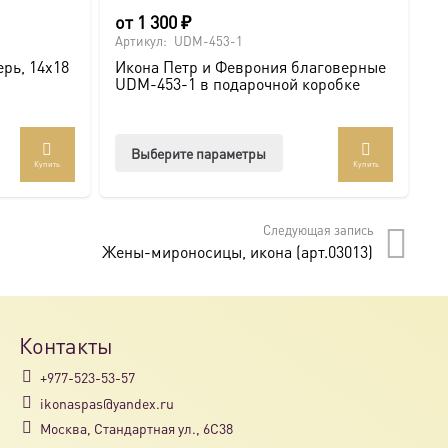
от
1 300
₽
о
Артикул:
UDM-453-1
Ар
рь, 14х18
Икона Петр и Феврония благоверные
И
UDM-453-1 в подарочной коробке
U
Этот
Выберите параметры
Купить
Купить
товар
имеет
несколько
Следующая запись
вариаций.
Жены-мироносицы, икона (арт.03013)
Опции
можно
выбрать
на
Контакты
странице
+977-523-53-57
товара.
ikonaspas@yandex.ru
Москва, Стандартная ул., 6С38