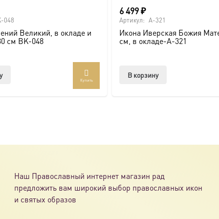
6 499
₽
-048
Артикул:
A-321
ений Великий, в окладе и
Икона Иверская Божия Мате
30 см BK-048
см, в окладе-A-321
у
В корзину
Купить
Наш Православный интернет магазин рад
предложить вам широкий выбор православных икон
и святых образов