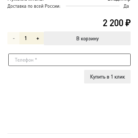
Доставка по всей России:
Да
2 200
₽
Количество
В корзину
товара
Священномученик
Владимир
Купить в 1 клик
(Богоявленский),
Киевский,
митрополит,
икона
(арт.м0217)