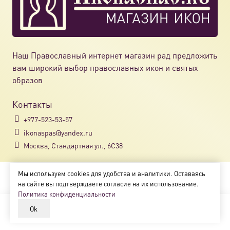
Наш Православный интернет магазин рад предложить
вам широкий выбор православных икон и святых
образов
Контакты
+977-523-53-57
ikonaspas@yandex.ru
Москва, Стандартная ул., 6С38
Мы используем cookies для удобства и аналитики. Оставаясь
Copyright © 2018-2025
на сайте вы подтверждаете согласие на их использование.
Магазин православных икон «ikonaspas.ru»
Политика конфиденциальности
Ok
В корзину