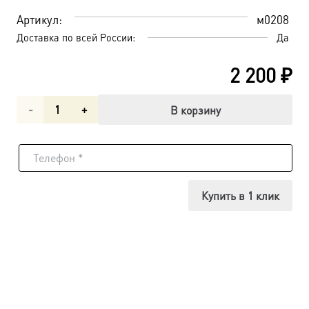
Артикул:
м0208
Доставка по всей России:
Да
2 200
₽
Количество
В корзину
товара
Священномученик
Власий
Купить в 1 клик
Севастийский,
епископ,
икона
(арт.м0208)