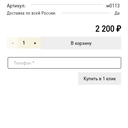
Артикул:
м0113
Доставка по всей России:
Да
2 200
₽
Количество
В корзину
товара
Святая
мученица
Купить в 1 клик
Апполония
Александрийская,
икона
(арт.