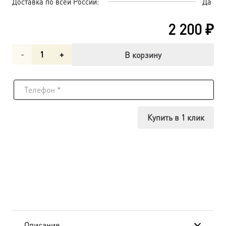
Доставка по всей России:
Да
2 200
₽
Количество
В корзину
товара
Святая
праведная
Купить в 1 клик
Руфь,
икона
(арт.04846
с-2)
Описание