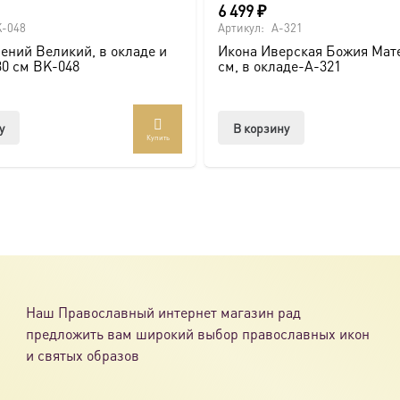
6 499
₽
-048
Артикул:
A-321
ений Великий, в окладе и
Икона Иверская Божия Мате
30 см BK-048
см, в окладе-A-321
у
В корзину
Купить
Наш Православный интернет магазин рад
предложить вам широкий выбор православных икон
и святых образов