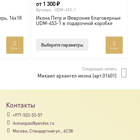
от
1 300
₽
о
Артикул:
UDM-453-1
Ар
рь, 14х18
Икона Петр и Феврония благоверные
И
UDM-453-1 в подарочной коробке
U
Этот
Выберите параметры
Купить
Купить
товар
имеет
несколько
Следующая запись
вариаций.
Михаил архангел икона (арт.01601)
Опции
можно
выбрать
на
Контакты
странице
+977-523-53-57
товара.
ikonaspas@yandex.ru
Москва, Стандартная ул., 6С38