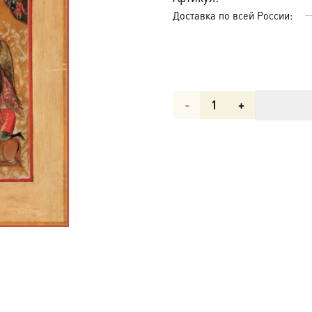
Доставка по всей России:
Количество
товара
Святая
Троица
икона
(арт.01408)