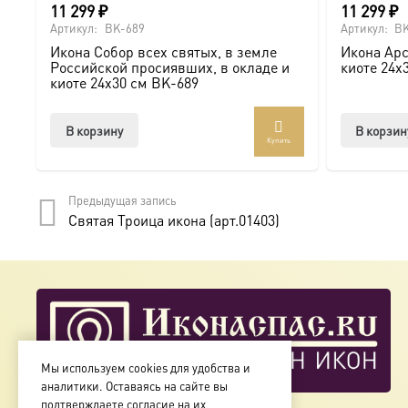
11 299
₽
11 299
₽
Артикул:
BK-689
Артикул:
BK
Икона Собор всех святых, в земле
Икона Арс
Российской просиявших, в окладе и
киоте 24х
киоте 24х30 см BK-689
В корзину
В корзин
Купить
Предыдущая запись
Святая Троица икона (арт.01403)
Мы используем cookies для удобства и
аналитики. Оставаясь на сайте вы
подтверждаете согласие на их