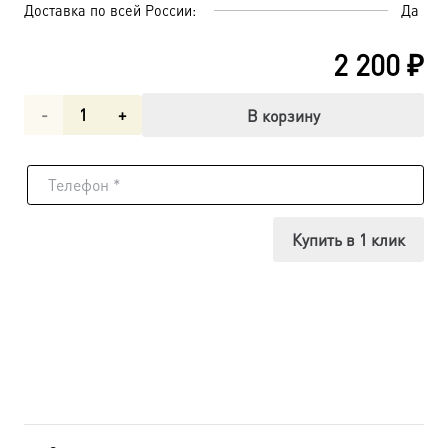
Доставка по всей России:
Да
2 200
₽
Количество
В корзину
товара
Святитель
Иулиан
Купить в 1 клик
Кеноманийский,
епископ,
икона
(арт.м0315)