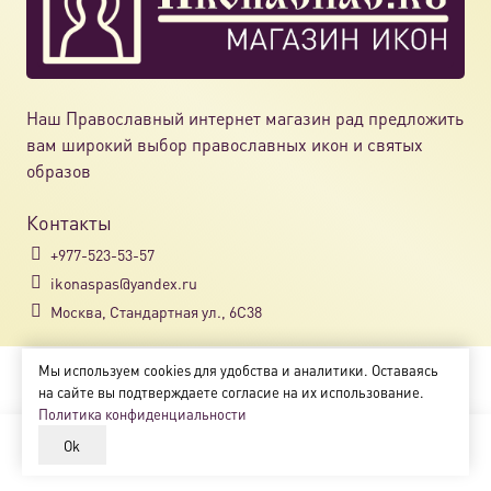
Наш Православный интернет магазин рад предложить
вам широкий выбор православных икон и святых
образов
Контакты
+977-523-53-57
ikonaspas@yandex.ru
Москва, Стандартная ул., 6С38
Мы используем cookies для удобства и аналитики. Оставаясь
Copyright © 2018-2025
на сайте вы подтверждаете согласие на их использование.
Магазин православных икон «ikonaspas.ru»
Политика конфиденциальности
Ok
В корзину