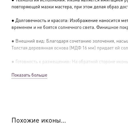
повторяющей мазки мастера, при этом делая образ дос
● Долговечность и красота: Изображение наносится ме
временем и не боятся солнечного света. Финишное пок
● Внешний вид: Благодаря сочетанию золочения, насыщ
Толстая деревянная основа (МДФ 16 мм) придает ей сол
● Готовность к размещению: На обратной стороне иконы 
Показать больше
● Освящение: Производство освящено
● Детали изготовления:
● Основа: МДФ, толщина 16 мм.
● Техника: Цифровая UV-печать по золочению.
Похожие иконы…