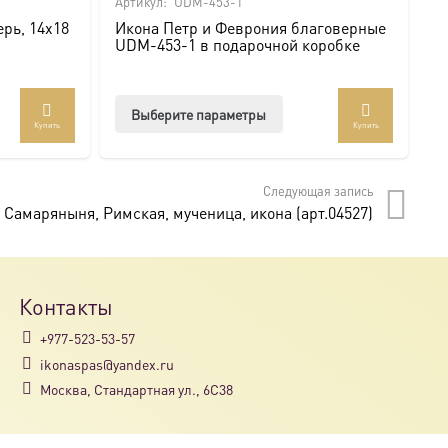
Артикул:
UDM-453-1
Ар
рь, 14х18
Икона Петр и Феврония благоверные
И
UDM-453-1 в подарочной коробке
U
Этот
Выберите параметры
Купить
Купить
товар
имеет
несколько
Следующая запись
вариаций.
 Самаряныня, Римская, мученица, икона (арт.04527)
Опции
можно
выбрать
на
Контакты
странице
+977-523-53-57
товара.
ikonaspas@yandex.ru
Москва, Стандартная ул., 6С38