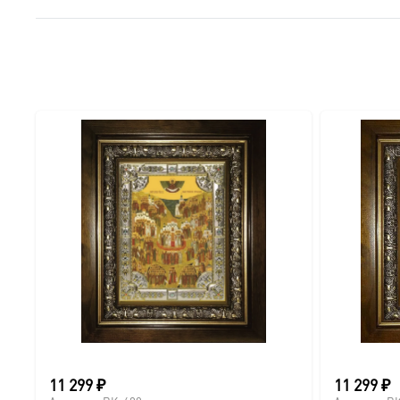
● Краски: Стойкие минеральные.
● Отделка: Ручное нанесение опуши, лаковое покрытие.
Для кого этот образ?
Эта икона станет прекрасным духовным подарком:
● На день Ангела (именины) — в честь небесного покро
● На Крещение ребенка или взрослого.
● На день рождения как символ защиты и заступничест
● На венчание или годовщину брака (для парных икон 
● На новоселье для освящения домашнего очага.
11 299
₽
11 299
₽
Доставка и заказ: