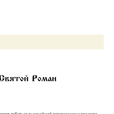
 Святой Роман
оляет добиться высочайшей детализации и точности,