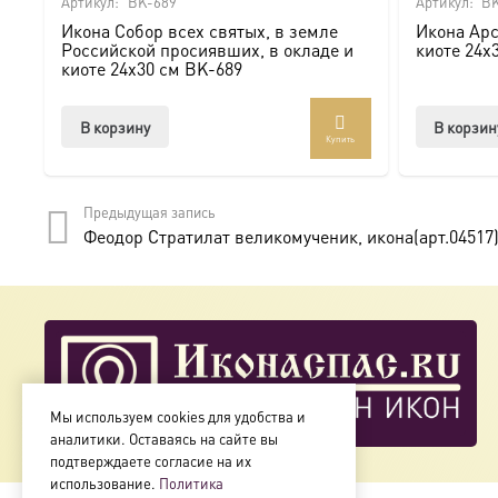
Артикул:
BK-689
Артикул:
BK
Икона Собор всех святых, в земле
Икона Арс
Мы предлагаем купить икону в Москве с доставкой по Ро
Российской просиявших, в окладе и
киоте 24х
киоте 24х30 см BK-689
Доступна в стандартных размерах или может быть изго
В корзину
В корзин
Купить
Подписывайтесь на нашу группу ВКонтакте:
https://vk.
Предыдущая запись
Феодор Стратилат великомученик, икона(арт.04517
Мы используем cookies для удобства и
аналитики. Оставаясь на сайте вы
подтверждаете согласие на их
использование.
Политика