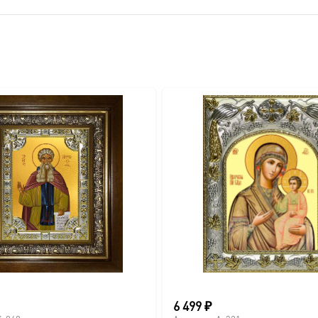
вителя.
ва.
или образов покровителей семьи).
6 499
₽