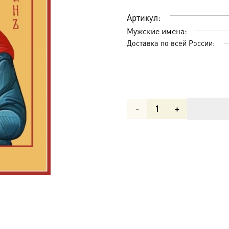
Артикул:
Мужские имена:
Доставка по всей России:
Количество
товара
Святой
Роман
Кесарийский,
икона