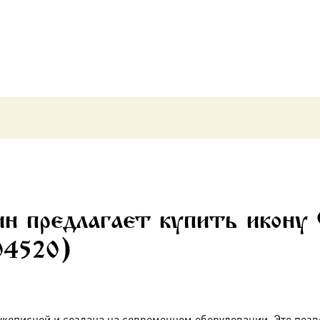
(арт.04520)
н предлагает купить икону
04520)
укописной и создана на современном оборудовании. Это позв