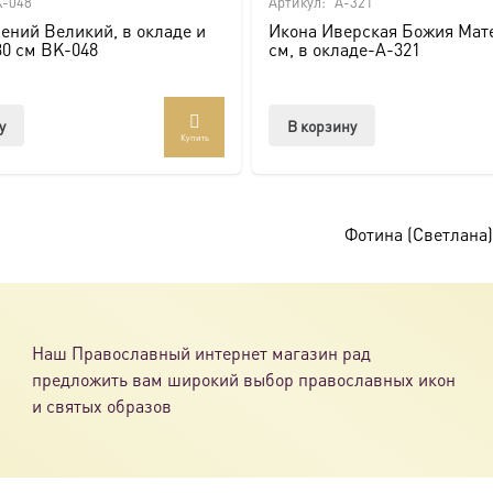
-048
Артикул:
A-321
ений Великий, в окладе и
Икона Иверская Божия Мате
ссии. Также можно заказать икону в окладе и киоте.
30 см BK-048
см, в окладе-A-321
товлена под заказ по вашим размерам.
у
В корзину
Купить
com/ikonaspas
)
Фотина (Светлана)
Наш Православный интернет магазин рад
предложить вам широкий выбор православных икон
и святых образов