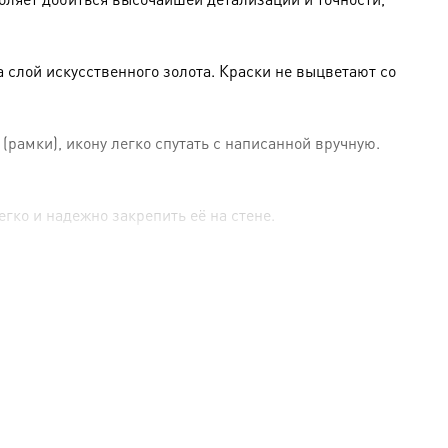
слой искусственного золота. Краски не выцветают со
амки), икону легко спутать с написанной вручную.
гко и надежно закрепить её на стене.