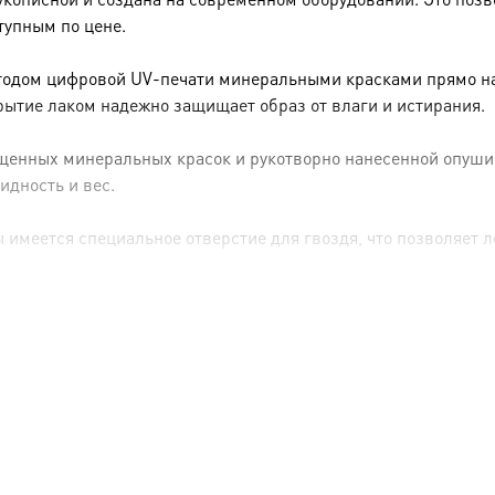
тупным по цене.
тодом цифровой UV-печати минеральными красками прямо на 
рытие лаком надежно защищает образ от влаги и истирания.
енных минеральных красок и рукотворно нанесенной опуши (р
идность и вес.
имеется специальное отверстие для гвоздя, что позволяет ле