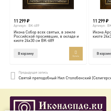
11 299
₽
11 299
₽
Артикул:
BK-689
Артикул:
BK
Икона Собор всех святых, в земле
Икона Арс
Российской просиявших, в окладе и
киоте 24х
киоте 24х30 см BK-689
В корзину
В корзин
Купить
Предыдущая запись
Святой преподобный Нил Столобенский (Селигерски