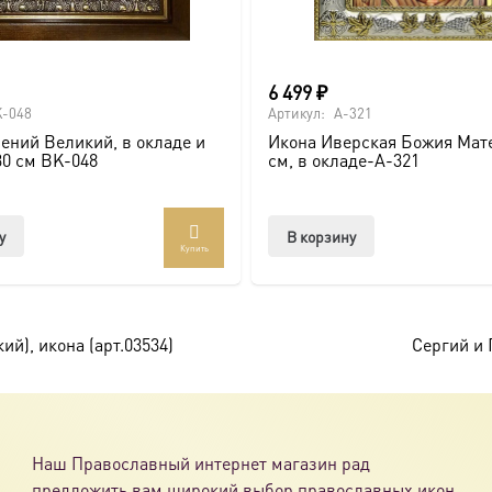
6 499
₽
-048
Артикул:
A-321
ений Великий, в окладе и
Икона Иверская Божия Мате
30 см BK-048
см, в окладе-A-321
у
В корзину
Купить
й), икона (арт.03534)
Сергий и 
Наш Православный интернет магазин рад
предложить вам широкий выбор православных икон