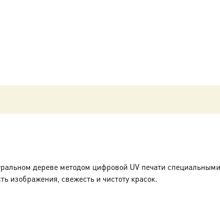
Великий
и
Петр
Афонский,
икона
(арт.03535)
уральном дереве методом цифровой UV печати специальными
ть изображения, свежесть и чистоту красок.