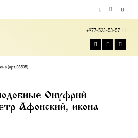
+977-523-53-57
на (арт.03535)
подобные Онуфрий
етр Афонский, икона