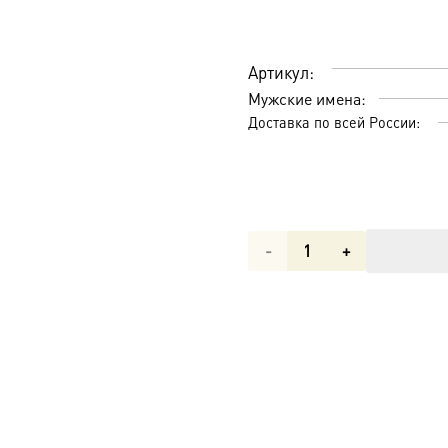
Артикул:
Мужские имена:
Доставка по всей России:
Количество
товара
Святые
преподобные
Онуфрий