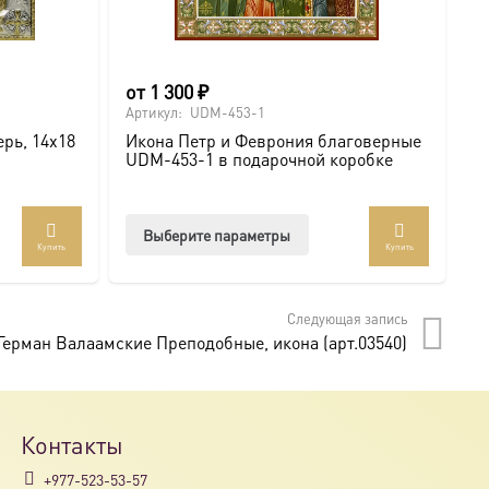
от
1 300
₽
о
Артикул:
UDM-453-1
Ар
рь, 14х18
Икона Петр и Феврония благоверные
И
UDM-453-1 в подарочной коробке
U
Этот
Выберите параметры
Купить
Купить
товар
имеет
несколько
Следующая запись
вариаций.
Герман Валаамские Преподобные, икона (арт.03540)
Опции
можно
выбрать
на
Контакты
странице
+977-523-53-57
товара.