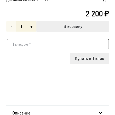
2 200
₽
Количество
В корзину
товара
Тихон
Луховской
Купить в 1 клик
преподобный,
икона
(арт.06890)
Описание