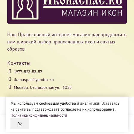
Наш Православный интернет магазин рад предложить
вам широкий выбор православных икон и святых
образов
Контакты
+977-523-53-57
ikonaspas@yandex.ru
Москва, Стандартная ул., 6С38
Мы используем cookies для удобства и аналитики. Оставаясь
Copyright © 2018-2025
на сайте вы подтверждаете согласие на их использование.
Магазин православных икон «ikonaspas.ru»
Политика конфиденциальности
Ok
В корзину