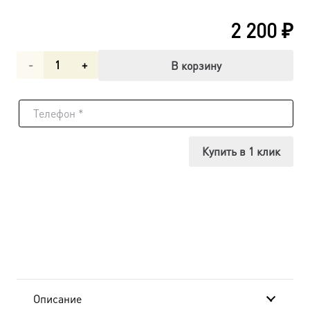
2 200
₽
Количество
В корзину
товара
Вонифатий
мученик,
Купить в 1 клик
икона
(арт.06575)
Описание