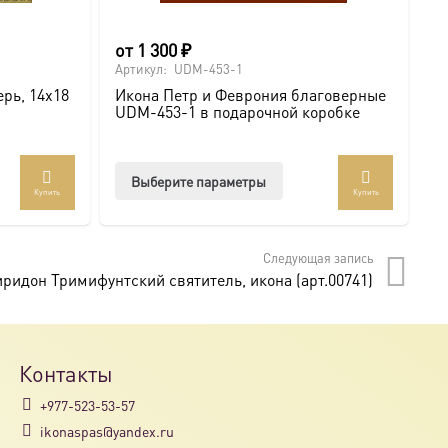
от
1 300
₽
о
Артикул:
UDM-453-1
Ар
рь, 14х18
Икона Петр и Феврония благоверные
И
UDM-453-1 в подарочной коробке
U
Этот
Выберите параметры
Купить
Купить
товар
имеет
несколько
Следующая запись
вариаций.
ридон Тримифунтский святитель, икона (арт.00741)
Опции
можно
выбрать
на
Контакты
странице
+977-523-53-57
товара.
ikonaspas@yandex.ru