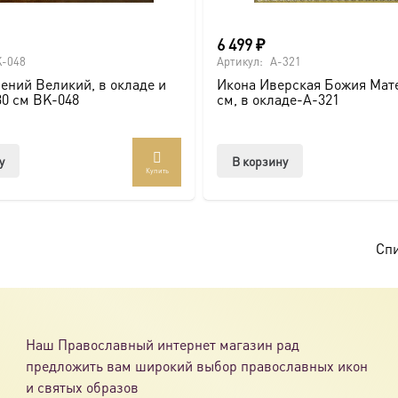
6 499
₽
-048
Артикул:
A-321
ений Великий, в окладе и
Икона Иверская Божия Мате
30 см BK-048
см, в окладе-A-321
у
В корзину
Купить
Спи
Наш Православный интернет магазин рад
предложить вам широкий выбор православных икон
и святых образов