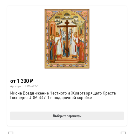
нескол
вариац
Опции
можно
выбрат
на
страни
товара.
от
1 300
₽
Артикул:
UDM-447-1
Икона Воздвижение Честного и Животворящего Креста
Господня UDM-447-1 в подарочной коробке
Этот
Выберите параметры
товар
имеет