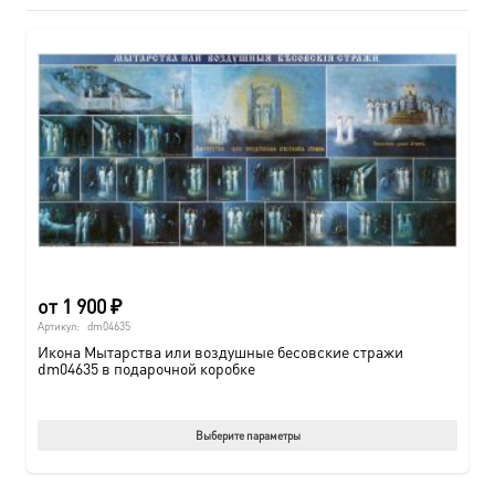
от
1 900
₽
Артикул:
dm04635
Икона Мытарства или воздушные бесовские стражи
dm04635 в подарочной коробке
Этот
Выберите параметры
товар
имеет