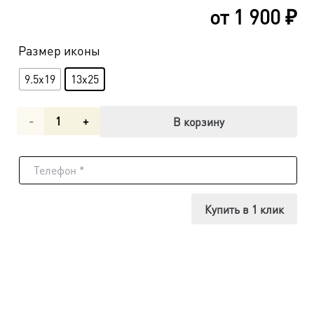
от
1 900
₽
Размер иконы
9.5x19
13x25
Количество
В корзину
товара
Икона
Мытарства
Купить в 1 клик
или
воздушные
бесовские