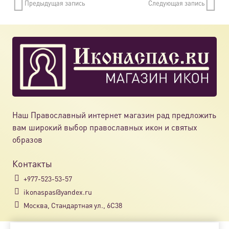
Предыдущая запись
Следующая запись
нескол
вариац
Опции
можно
выбрат
на
страни
товара.
Наш Православный интернет магазин рад предложить
вам широкий выбор православных икон и святых
образов
Контакты
+977-523-53-57
ikonaspas@yandex.ru
Москва, Стандартная ул., 6С38