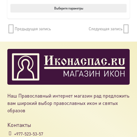
Этот
Выберите параметры
товар
имеет
Предыдущая запись
Следующая запись
нескол
вариац
Опции
можно
выбрат
на
страни
товара.
Наш Православный интернет магазин рад предложить
вам широкий выбор православных икон и святых
образов
Контакты
+977-523-53-57