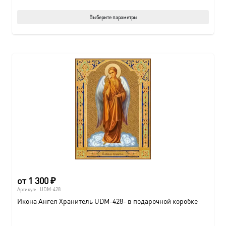
Этот
Выберите параметры
товар
имеет
нескол
вариац
Опции
можно
выбрат
на
страни
товара.
от
1 300
₽
Артикул:
UDM-428
Икона Ангел Хранитель UDM-428- в подарочной коробке