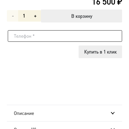
16 500
₽
Количество
В корзину
товара
Складень
кожаный,
Купить в 1 клик
с
иконами
14х18см,
Господь
Вседержитель
Описание
и