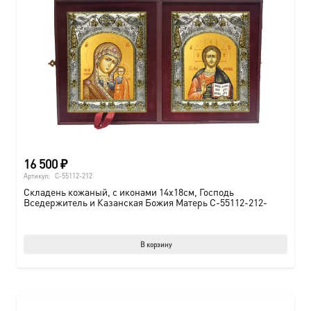
16 500
₽
Артикул:
C-55112-212
Складень кожаный, с иконами 14х18см, Господь
Вседержитель и Казанская Божия Матерь C-55112-212-
В корзину