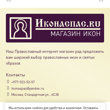
вариац
Опции
можно
выбрат
на
страни
товара.
Наш Православный интернет магазин рад предложить
вам широкий выбор православных икон и святых
образов
Контакты
+977-523-53-57
ikonaspas@yandex.ru
Москва, Стандартная ул., 6С38
Мы используем cookies для удобства и аналитики. Оставаясь