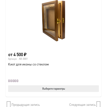
от
4 500
₽
Артикул:
AB-0001
Киот для иконы со стеклом
Оценка
5.00
из 5
Этот
Выберите параметры
товар
имеет
Предыдущая запись
Следующая запись
нескол