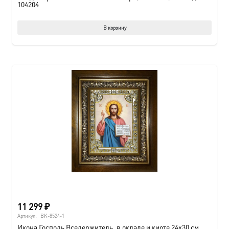
104204
В корзину
11 299
₽
Артикул:
BK-8524-1
Икона Господь Вседержитель, в окладе и киоте 24х30 см