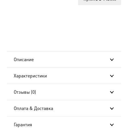
в
белом
хитоне
dm-
04130
Описание
в
Характеристики
подарочной
коробке
Отзывы (0)
Оплата & Доставка
Гарантия