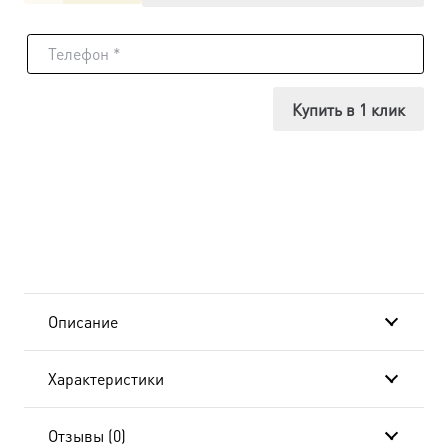
товара
Икона
Ангелина
Купить в 1 клик
Сербская
блаженная,
14х18
см, в
окладе
Описание
A-
Характеристики
066
Отзывы (0)