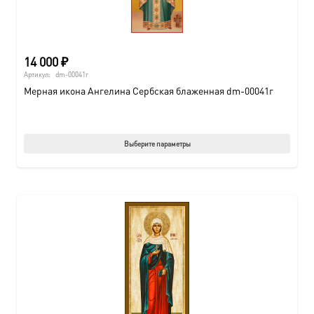
14 000
₽
Артикул:
dm-00041г
Мерная икона Ангелина Сербская блаженная dm-00041г
Этот
Выберите параметры
товар
имеет
нескол
вариац
Опции
можно
выбрат
на
страни
товара.