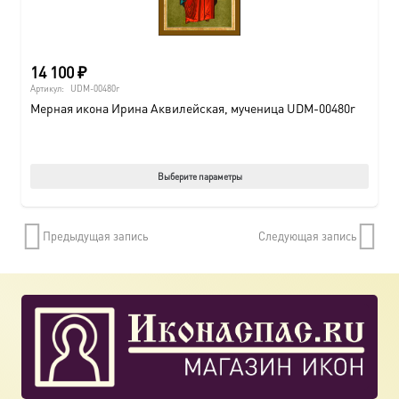
14 100
₽
Артикул:
UDM-00480r
Мерная икона Ирина Аквилейская, мученица UDM-00480r
Этот
Выберите параметры
товар
имеет
Предыдущая запись
Следующая запись
нескол
вариац
Опции
можно
выбрат
на
страни
товара.