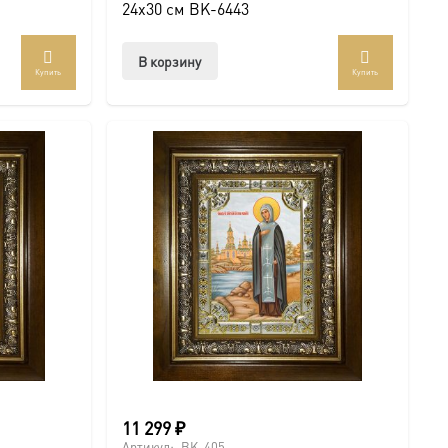
24х30 см BK-6443
В корзину
Купить
Купить
ар
ет
колько
иаций.
ии
но
рать
анице
ра.
11 299
₽
Артикул:
BK-405