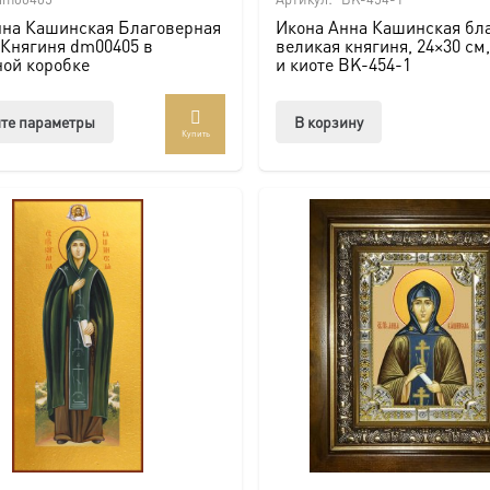
нна Кашинская Благоверная
Икона Анна Кашинская бл
 Княгиня dm00405 в
великая княгиня, 24×30 см,
ной коробке
и киоте BK-454-1
Этот
те параметры
В корзину
Купить
товар
имеет
несколько
вариаций.
Опции
можно
выбрать
на
странице
товара.