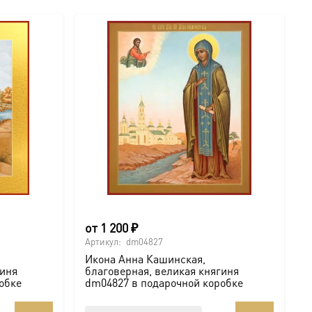
от
1 200
₽
Артикул:
dm04827
Икона Анна Кашинская,
гиня
благоверная, великая княгиня
обке
dm04827 в подарочной коробке