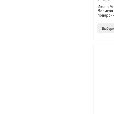
Икона А
Великая
подароч
Выбери