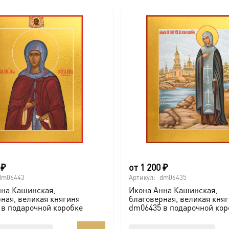
0
₽
от
1 200
₽
dm06443
Артикул:
dm06435
нна Кашинская,
Икона Анна Кашинская,
ная, великая княгиня
благоверная, великая кня
в подарочной коробке
dm06435 в подарочной кор