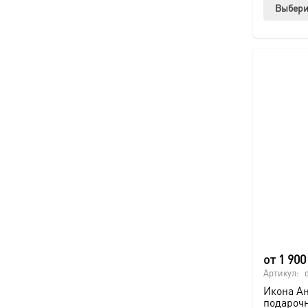
Выбери
от
1 90
Артикул:
Икона А
подароч