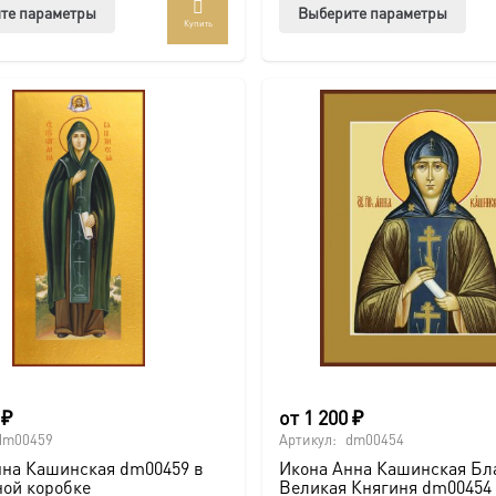
Этот
Этот
те параметры
Выберите параметры
Купить
товар
тов
имеет
име
несколько
нес
вариаций.
вар
Опции
Опц
можно
мож
выбрать
выб
на
на
странице
стр
товара.
това
0
₽
от
1 200
₽
dm00459
Артикул:
dm00454
нна Кашинская dm00459 в
Икона Анна Кашинская Бл
ной коробке
Великая Княгиня dm00454