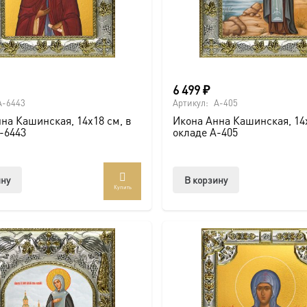
6 499
₽
A-6443
Артикул:
A-405
на Кашинская, 14х18 см, в
Икона Анна Кашинская, 14х
-6443
окладе A-405
ину
В корзину
Купить