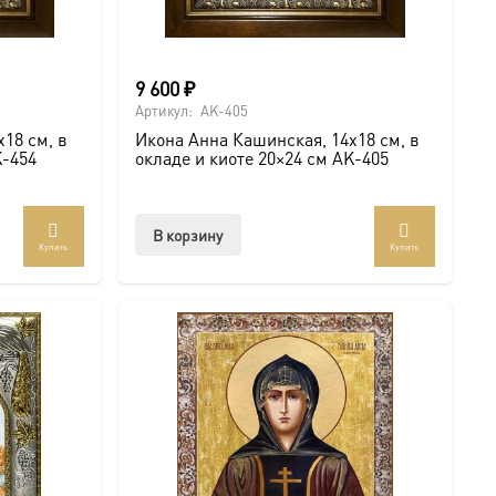
9 600
₽
Артикул:
AK-405
18 см, в
Икона Анна Кашинская, 14х18 см, в
K-454
окладе и киоте 20×24 см AK-405
В корзину
Купить
Купить