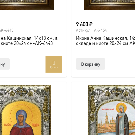
9 600
₽
AK-6443
Артикул:
AK-454
на Кашинская, 14х18 см, в
Икона Анна Кашинская, 14х
 киоте 20×24 см-AK-6443
окладе и киоте 20×24 см A
ину
В корзину
Купить