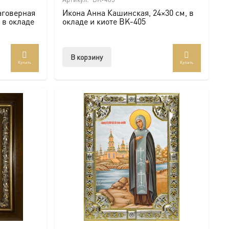
аговерная
Икона Анна Кашинская, 24×30 см, в
 в окладе
окладе и киоте BK-405
В корзину
Купить
Купить