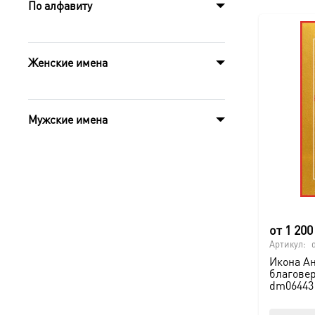
По алфавиту
Женские имена
Мужские имена
от
1 20
Артикул:
Икона А
благовер
dm06443 