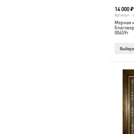
14 000
₽
Артикул:
Мерная 
благовер
00459г
Выбери