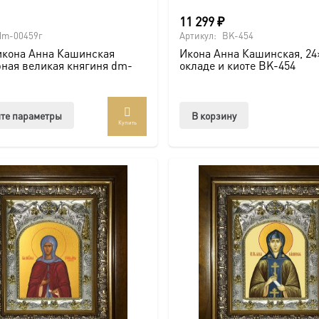
11 299
₽
dm-00459г
Артикул:
BK-454
икона Анна Кашинская
Икона Анна Кашинская, 24×
ная великая княгиня dm-
окладе и киоте BK-454
Этот
те параметры
В корзину
Купить
товар
имеет
несколько
вариаций.
Опции
можно
выбрать
на
странице
товара.