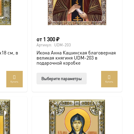
от
1 300
₽
Артикул:
UDM-203
18 см, в
Икона Анна Кашинская благоверная
великая княгиня UDM-203 в
подарочной коробке
Этот
Выберите параметры
Купить
Купить
товар
имеет
несколько
вариаций.
Опции
можно
выбрать
на