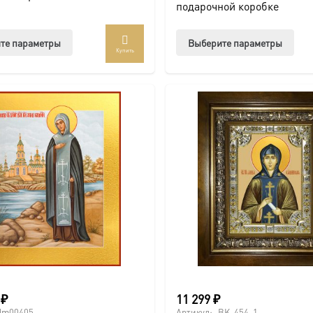
подарочной коробке
Этот
Этот
те параметры
Выберите параметры
Купить
товар
тов
имеет
име
несколько
нес
вариаций.
вар
Опции
Опц
можно
мож
выбрать
выб
на
на
странице
стр
товара.
това
0
₽
11 299
₽
dm00405
Артикул:
BK-454-1