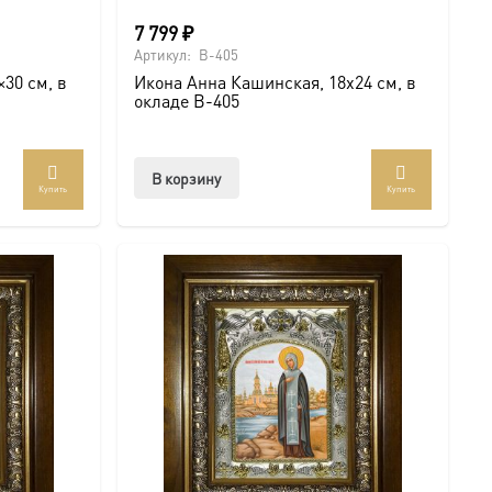
7 799
₽
Артикул:
B-405
30 см, в
Икона Анна Кашинская, 18х24 см, в
окладе B-405
В корзину
Купить
Купить