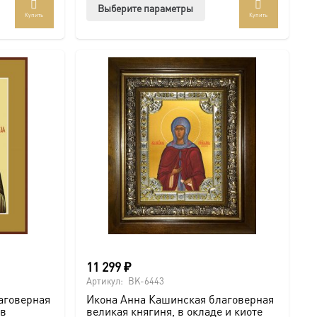
Этот
Выберите параметры
Купить
Купить
ар
товар
ет
имеет
колько
несколько
иаций.
вариаций.
ии
Опции
но
можно
рать
выбрать
на
анице
странице
ра.
товара.
11 299
₽
Артикул:
BK-6443
аговерная
Икона Анна Кашинская благоверная
 в
великая княгиня, в окладе и киоте