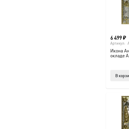
6 499
₽
Артикул:
Икона Ан
окладе A
В корз