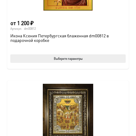
от
1 200
₽
Артикул:
dm00812
Икона Ксения Петербургская блаженная dm00812 в
подарочной коробке
Этот
Выберите параметры
товар
имеет
нескол
вариац
Опции
можно
выбрат
на
страни
товара.