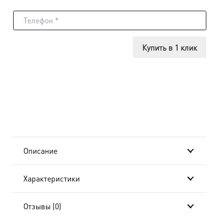
товара
Икона
Ксения
Купить в 1 клик
Петербургская
блаженная,
14х18
см, в
окладе
Описание
и
Характеристики
киоте
20x24
Отзывы (0)