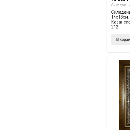
Артикул:
Складень
14х18см,
Казанска
212-
В корз