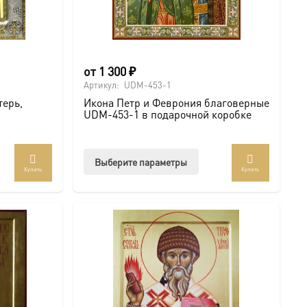
от
1 300
₽
Артикул:
UDM-453-1
терь,
Икона Петр и Феврония благоверные
UDM-453-1 в подарочной коробке
Этот
Выберите параметры
Купить
Купить
товар
имеет
несколько
вариаций.
Опции
можно
выбрать
на
странице