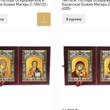
я Божия Матерь C-556122-
Казанская Божия Матерь C
4205-
ину
В корзину
Купить