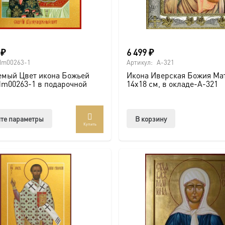
0
₽
6 499
₽
dm00263-1
Артикул:
A-321
емый Цвет икона Божьей
Икона Иверская Божия Ма
dm00263-1 в подарочной
14х18 см, в окладе-A-321
Этот
те параметры
В корзину
Купить
товар
имеет
несколько
вариаций.
Опции
можно
выбрать
на
странице