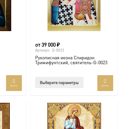
товара.
от
39 000
₽
Артикул:
G-0023
а
Рукописная икона Спиридон
Тримифунтский, святитель-G-0023
Этот
Выберите параметры
Купить
Купить
ар
товар
ет
имеет
колько
несколько
иаций.
вариаций.
ии
Опции
но
можно
рать
выбрать