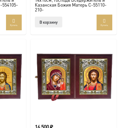
-554105-
Казанская Божия Матерь C-55110-
210-
В корзину
Купить
Купить
16 500
₽