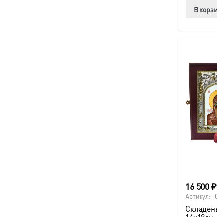
В корз
16 500
₽
Артикул:
Складень
14х18см,