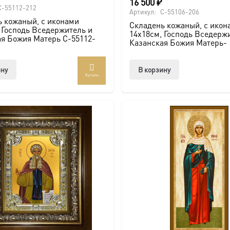
16 500
₽
C-55112-212
Артикул:
C-55106-206
 кожаный, с иконами
Складень кожаный, с икон
 Господь Вседержитель и
14х18см, Господь Вседерж
я Божия Матерь C-55112-
Казанская Божия Матерь-
ину
В корзину
Купить