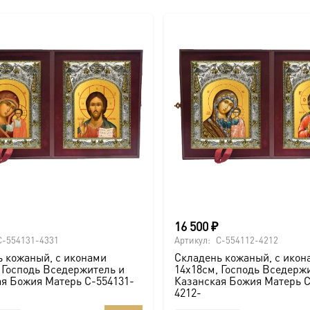
16 500
₽
C-554131-4331
Артикул:
C-554112-4212
 кожаный, с иконами
Складень кожаный, с икон
 Господь Вседержитель и
14х18см, Господь Вседерж
я Божия Матерь C-554131-
Казанская Божия Матерь C
4212-