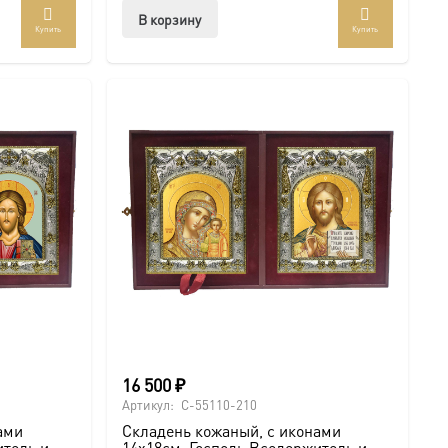
В корзину
Купить
Купить
16 500
₽
Артикул:
C-55110-210
ами
Складень кожаный, с иконами
итель и
14х18см, Господь Вседержитель и