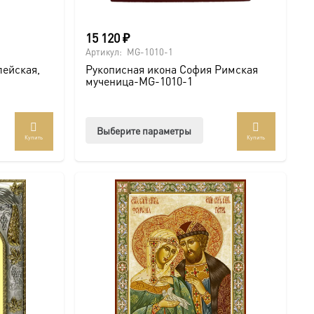
15 120
₽
Артикул:
MG-1010-1
лейская,
Рукописная икона София Римская
мученица-MG-1010-1
Этот
Выберите параметры
Купить
Купить
ар
товар
ет
имеет
колько
несколько
иаций.
вариаций.
ии
Опции
но
можно
рать
выбрать
на
анице
странице
ра.
товара.