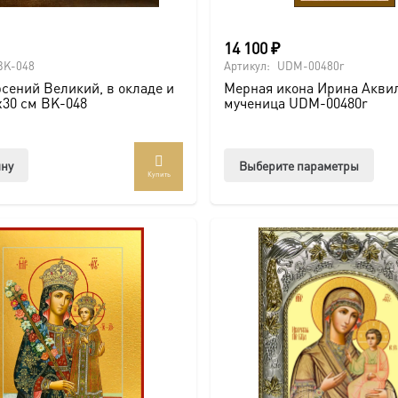
14 100
₽
BK-048
Артикул:
UDM-00480r
сений Великий, в окладе и
Мерная икона Ирина Акви
х30 см BK-048
мученица UDM-00480r
Этот
ину
Выберите параметры
Купить
тов
име
нес
вар
Опц
мож
выб
на
стр
това