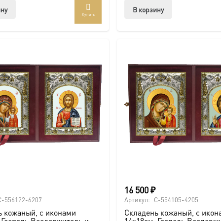
ину
В корзину
Купить
16 500
₽
C-556122-6207
Артикул:
C-554105-4205
 кожаный, с иконами
Складень кожаный, с икон
 Господь Вседержитель и
14х18см, Господь Вседерж