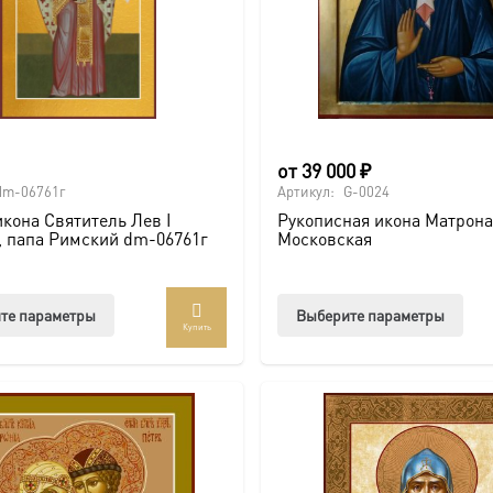
товара.
от
39 000
₽
dm-06761г
Артикул:
G-0024
кона Святитель Лев I
Рукописная икона Матрон
, папа Римский dm-06761г
Московская
Этот
Этот
те параметры
Выберите параметры
Купить
товар
тов
имеет
име
несколько
нес
вариаций.
вар
Опции
Опц
можно
мож
выбрать
выб