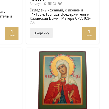
Артикул:
C-55103-203
Складень кожаный, с иконами
ами
14х18см, Господь Вседержитель и
итель и
Казанская Божия Матерь C-55103-
203-
В корзину
Купить
Купить