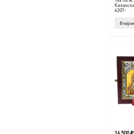
Казанска
6207-
В корз
16 500
₽