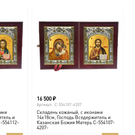
16 500
₽
Артикул:
C-554107-4207
ами
Складень кожаный, с иконами
итель и
14х18см, Господь Вседержитель и
-554112-
Казанская Божия Матерь C-554107-
4207-