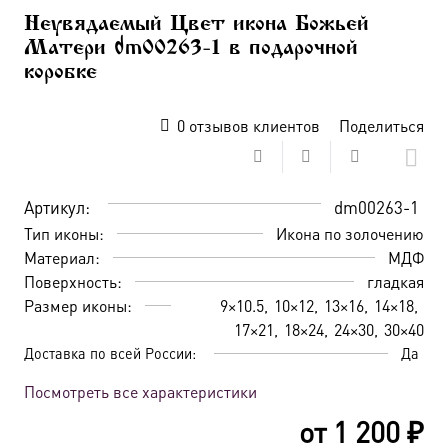
Неувядаемый Цвет икона Божьей
Матери dm00263-1 в подарочной
коробке
0
отзывов клиентов
Поделиться
Артикул:
dm00263-1
Тип иконы:
Икона по золочению
Материал:
МДФ
Поверхность:
гладкая
Размер иконы:
9×10.5
10×12
13×16
14×18
17×21
18×24
24×30
30×40
Доставка по всей России:
Да
Посмотреть все характеристики
от
1 200
₽