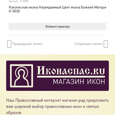
Артикул:
G-0030
Рукописная икона Неувядаемый Цвет икона Божией Матери
G-0030
Этот
Выберите параметры
товар
имеет
Предыдущая запись
Следующая запись
нескол
вариац
Опции
можно
выбрат
на
страни
товара.
Наш Православный интернет магазин рад предложить
вам широкий выбор православных икон и святых
образов