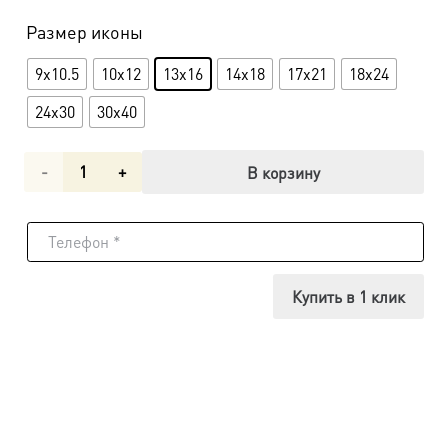
Размер иконы
9x10.5
10x12
13x16
14x18
17x21
18x24
24x30
30x40
Количество
В корзину
товара
Неувядаемый
Цвет
Купить в 1 клик
икона
Божьей
Матери