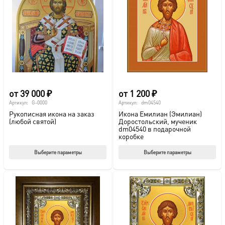
от
39 000
₽
от
1 200
₽
Артикул:
G-0000
Артикул:
dm04540
Рукописная икона на заказ
Икона Емилиан (Эмилиан)
(любой святой)
Доростольский, мученик
dm04540 в подарочной
коробке
Этот
Этот
Выберите параметры
Выберите параметры
товар
тов
имеет
име
несколько
нес
вариаций.
вар
Опции
Опц
можно
мож