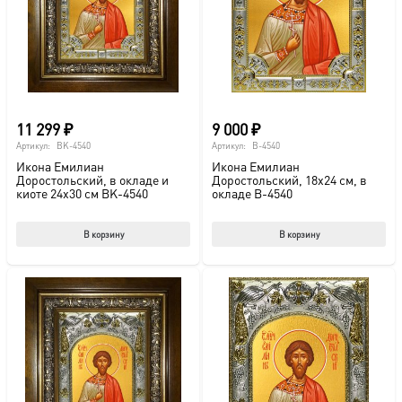
выбрать
выб
на
на
странице
стр
товара.
това
11 299
₽
9 000
₽
Артикул:
BK-4540
Артикул:
B-4540
Икона Емилиан
Икона Емилиан
Доростольский, в окладе и
Доростольский, 18х24 см, в
киоте 24х30 см BK-4540
окладе B-4540
В корзину
В корзину