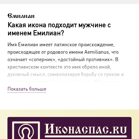
Емилиан
Какая икона подходит мужчине с
именем Емилиан?
Имя Емилиан имеет латинское происхождение,
происходящее от родового имени Aemilianus, что
означает «соперник», «достойный противник». В
христианском контексте это имя обрело иной,
духовный смысл, символизируя борьбу со грехом и
достойное противостояние силам зла. Мужчинам с
Показать больше
именем Емилиан покровительствуют святые, явившие
силу веры и мужество в мученическом подвиге.
Как выбрать икону для Емилиана на крещение по
православным канонам
Православное имя, данное при Крещении — это не
просто красивый обряд, а обретение небесного