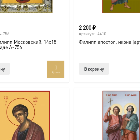
2 200
₽
A-756
Артикул:
4410
илипп Московский, 14х18
Филипп апостол, икона (ар
ладе A-756
ину
В корзину
Купить