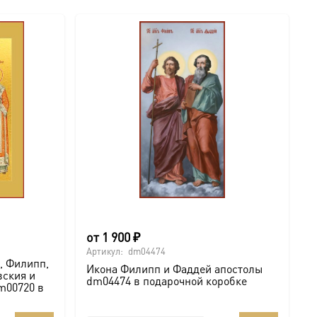
от
1 900
₽
Артикул:
dm04474
, Филипп,
Икона Филипп и Фаддей апостолы
вския и
dm04474 в подарочной коробке
m00720 в