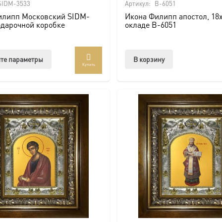
SIDM-3533
Артикул:
B-6051
илипп Московский SIDM-
Икона Филипп апостол, 18х
одарочной коробке
окладе B-6051
Этот
те параметры
В корзину
Купить
товар
имеет
несколько
вариаций.
Опции
можно
выбрать
на
странице
товара.