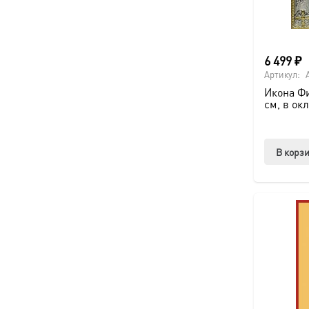
6 499
₽
Артикул:
Икона Ф
см, в ок
В корз