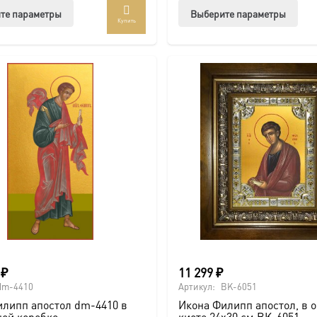
Этот
Этот
те параметры
Выберите параметры
Купить
товар
тов
имеет
име
несколько
нес
вариаций.
вар
Опции
Опц
можно
мож
выбрать
выб
на
на
странице
стр
товара.
това
0
₽
11 299
₽
dm-4410
Артикул:
BK-6051
илипп апостол dm-4410 в
Икона Филипп апостол, в о
ной коробке
киоте 24х30 см BK-6051