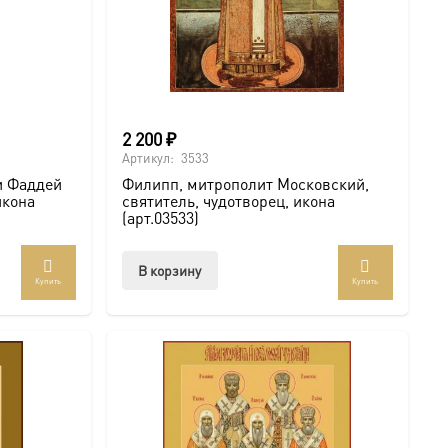
2 200
₽
Артикул:
3533
и Фаддей
Филипп, митрополит Московский,
икона
святитель, чудотворец, икона
(арт.03533)
В корзину
Купить
Купить