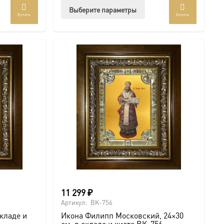
Этот
Выберите параметры
Купить
Купить
ар
товар
ет
имеет
колько
несколько
иаций.
вариаций.
ии
Опции
но
можно
рать
выбрать
на
анице
странице
ра.
товара.
11 299
₽
Артикул:
BK-756
кладе и
Икона Филипп Московский, 24×30
см, в окладе и киоте BK-756