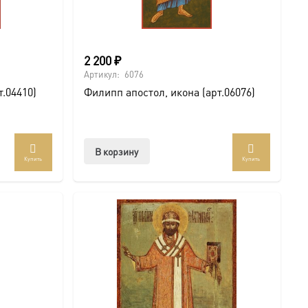
2 200
₽
Артикул:
6076
т.04410)
Филипп апостол, икона (арт.06076)
В корзину
Купить
Купить