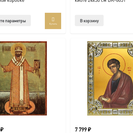
Этот
те параметры
В корзину
Купить
товар
имеет
несколько
вариаций.
Опции
можно
выбрать
на
странице
товара.
0
₽
7 799
₽