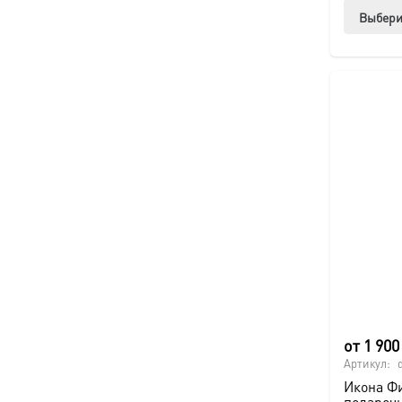
Выбери
от
1 90
Артикул:
Икона Ф
подароч