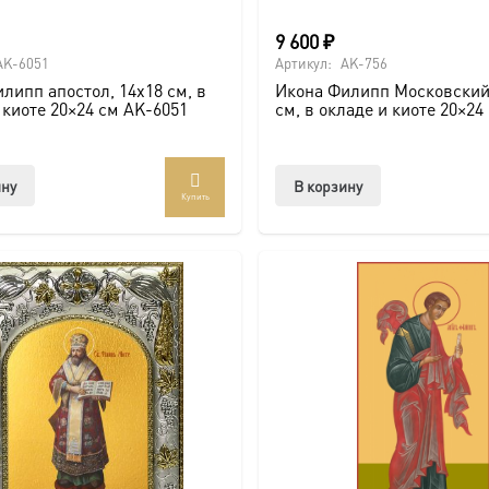
9 600
₽
AK-6051
Артикул:
AK-756
липп апостол, 14х18 см, в
Икона Филипп Московский
 киоте 20×24 см AK-6051
см, в окладе и киоте 20×24
ину
В корзину
Купить