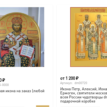
от
1 200
₽
00
₽
Артикул:
dm00720
G-0000
Икона Петр, Алексий, Иона
ая икона на заказ (любой
Ермоген, святители моско
всея России чудотворцы d
подарочной коробке