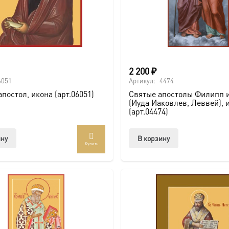
2 200
₽
6051
Артикул:
4474
постол, икона (арт.06051)
Святые апостолы Филипп 
(Иуда Иаковлев, Леввей), 
(арт.04474)
ину
В корзину
Купить