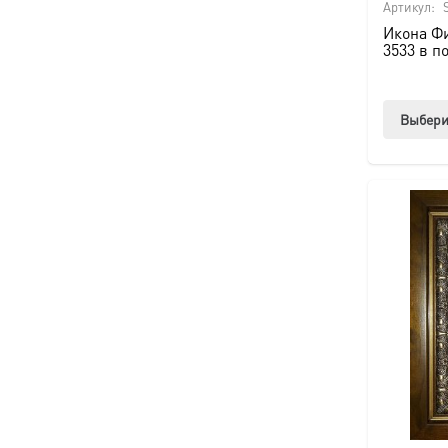
Артикул:
Икона Ф
3533 в п
Выбери