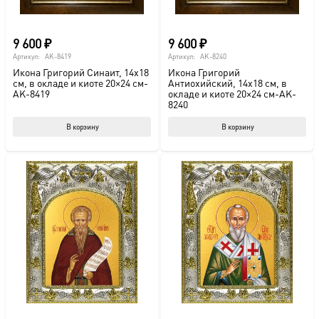
товара.
това
9 600
₽
9 600
₽
Артикул:
AK-8419
Артикул:
AK-8240
Икона Григорий Синаит, 14х18
Икона Григорий
см, в окладе и киоте 20×24 см-
Антиохийский, 14х18 см, в
AK-8419
окладе и киоте 20×24 см-AK-
8240
В корзину
В корзину