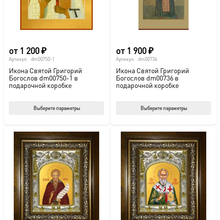
на
на
странице
стр
товара.
това
от
1 200
₽
от
1 900
₽
Артикул:
dm00750-1
Артикул:
dm00736
Икона Святой Григорий
Икона Святой Григорий
Богослов dm00750-1 в
Богослов dm00736 в
подарочной коробке
подарочной коробке
Этот
Этот
Выберите параметры
Выберите параметры
товар
тов
имеет
име
несколько
нес
вариаций.
вар
Опции
Опц
можно
мож
выбрать
выб
на
на
странице
стр