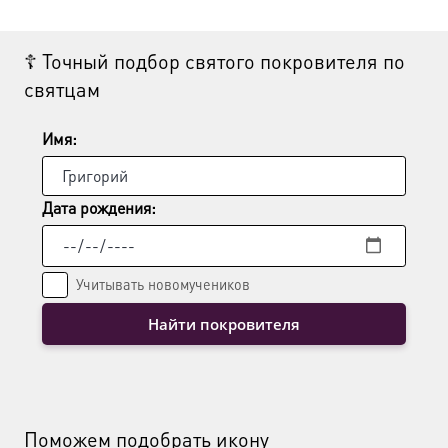
Опции
можно
выбрать
☦ Точный подбор святого покровителя по
на
святцам
странице
товара.
Имя:
Дата рождения:
Учитывать новомучеников
Найти покровителя
Поможем подобрать икону