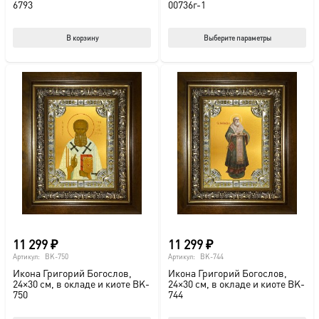
6793
00736г-1
Этот
В корзину
Выберите параметры
тов
име
нес
вар
Опц
мож
выб
на
стр
това
11 299
₽
11 299
₽
Артикул:
BK-750
Артикул:
BK-744
Икона Григорий Богослов,
Икона Григорий Богослов,
24×30 см, в окладе и киоте BK-
24×30 см, в окладе и киоте BK-
750
744