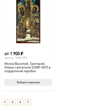
от
1 900
₽
Артикул:
SIDM-3493
Икона Василий, Григорий,
Иоанн святители SIDM-3493 в
подарочной коробке
Этот
Выберите параметры
товар
имеет
несколько
1
2
3
вариаций.