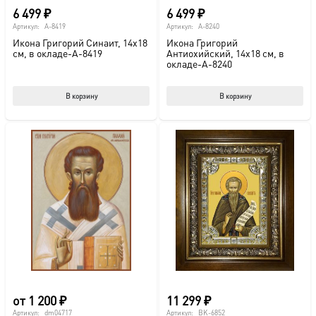
6 499
₽
6 499
₽
Артикул:
A-8419
Артикул:
A-8240
Икона Григорий Синаит, 14х18
Икона Григорий
см, в окладе-A-8419
Антиохийский, 14х18 см, в
окладе-A-8240
В корзину
В корзину
от
1 200
₽
11 299
₽
Артикул:
dm04717
Артикул:
BK-6852