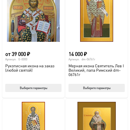
от
39 000
₽
14 000
₽
Артикул:
G-0000
Артикул:
dm-06761г
Рукописная икона на заказ
Мерная икона Святитель Лев I
(любой святой)
Великий, папа Римский dm-
06761г
Этот
Этот
Выберите параметры
Выберите параметры
товар
тов
имеет
име
несколько
нес
вариаций.
вар
Опции
Опц
можно
мож