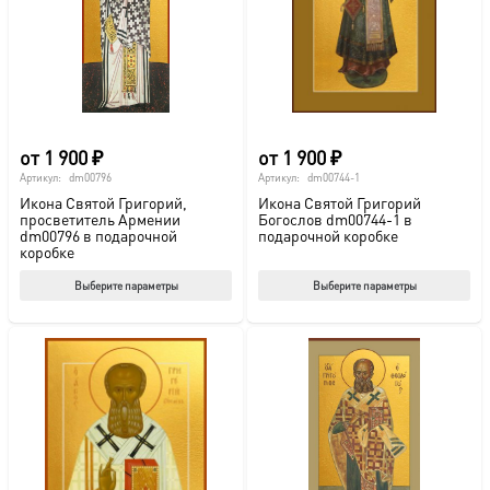
выбрать
выб
на
на
странице
стр
товара.
това
от
1 900
₽
от
1 900
₽
Артикул:
dm00796
Артикул:
dm00744-1
Икона Святой Григорий,
Икона Святой Григорий
просветитель Армении
Богослов dm00744-1 в
dm00796 в подарочной
подарочной коробке
коробке
Этот
Этот
Выберите параметры
Выберите параметры
товар
тов
имеет
име
несколько
нес
вариаций.
вар
Опции
Опц
можно
мож
выбрать
выб