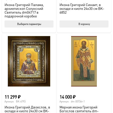
Икона Григорий Палама,
Икона Григорий Синаит, в
архиепископ Солунский
окладе и киоте 24х30 см BK-
Святитель dm04717 в
6852
подарочной коробке
Этот
Выберите параметры
В корзину
товар
имеет
несколько
вариаций.
Опции
можно
выбрать
на
странице
товара.
11 299
₽
14 000
₽
Артикул:
BK-6793
Артикул:
dm-00736г-1
Икона Григорий Двоеслов, в
Мерная икона Григорий
окладе и киоте 24х30 см BK-
Богослов святитель dm-