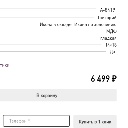
A-8419
Григорий
Икона в окладе
Икона по золочению
МДФ
гладкая
14×18
Да
стики
6 499
₽
В корзину
Купить в 1 клик