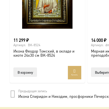
11 299
₽
14 000
₽
Артикул:
BK-8524
Артикул:
dm
Икона Феодор Томский, в окладе и
Мерная ик
киоте 24х30 см BK-8524
преподоб
В корзину
Выберит
Купить
Предыдущая запись
Икона Спиридон и Никодим, просфорники Печерские