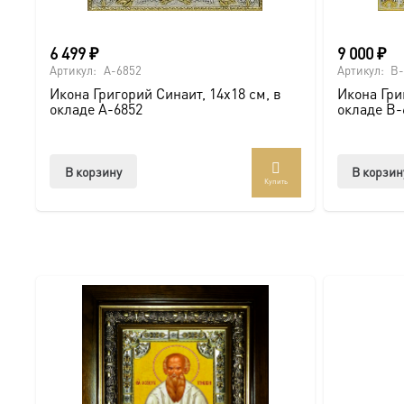
можно онлайн
6 499
₽
9 000
₽
Артикул:
A-6852
Артикул:
B-
Икона Григорий Синаит, 14х18 см, в
Икона Гри
окладе A-6852
окладе B-
В корзину
В корзин
Купить