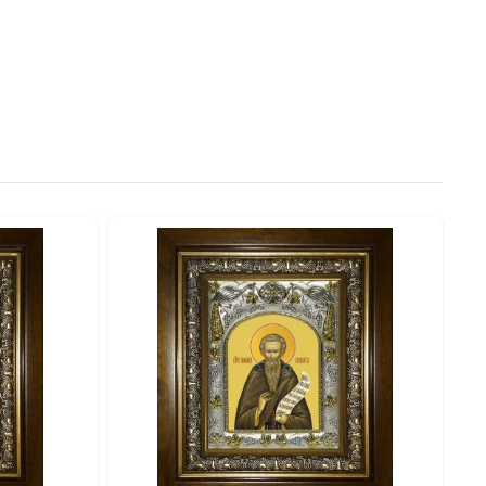
ия на стене предусмотрена литая петелька. ● На
ручению.
нию. ● Оклад: Объемный штампованный оклад с
ка. ● Комплектация: Подарочная коробка.
ень Ангела — как особое благословение небесному
жном вам размере. Дарите с глубоким смыслом!
 икону Григорий Синаит, 14х18 см, в окладе-A-8419