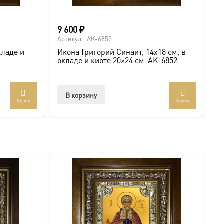
9 600
₽
Артикул:
AK-6852
кладе и
Икона Григорий Синаит, 14х18 см, в
окладе и киоте 20×24 см-AK-6852
В корзину
Купить
Купить