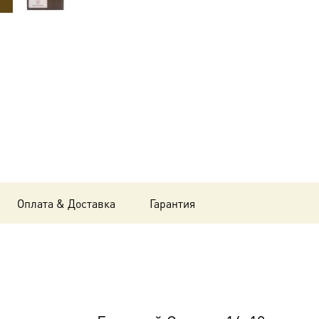
Григорий
Синаит,
14х18
см, в
окладе-
A-
8419
Оплата & Доставка
Гарантия