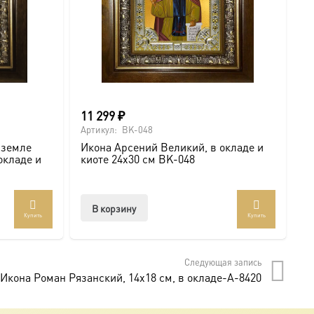
11 299
₽
6
Артикул:
BK-048
Ар
 земле
Икона Арсений Великий, в окладе и
И
окладе и
киоте 24х30 см BK-048
с
В корзину
Купить
Купить
Следующая запись
Икона Роман Рязанский, 14х18 см, в окладе-A-8420