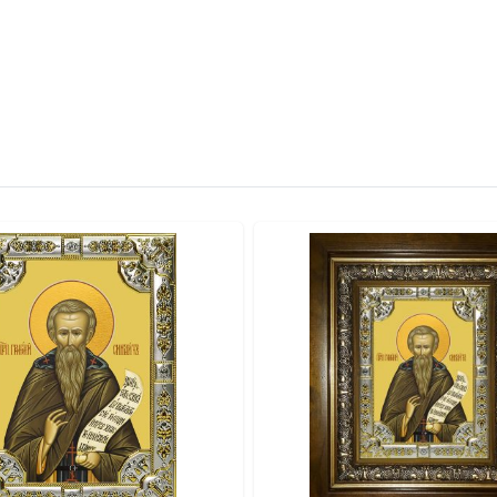
говорит о высоком статусе изделия. ● Для удобства размещен
о. ● Икона поставляется в подарочной коробке, готовая к в
лика: Цифровая UV-печать минеральными красками по золоче
лада: Серебрение и золочение. ● Оборот: сертификат, петель
щение или Венчание. ● Юбилей или значимую годовщину. ● Д
ма.
вке по всей России. Возможно изготовление под заказ в ну
ть больше уникальных работ:
https://vk.com/ikonaspas
Купить