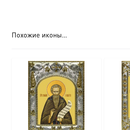
● Оборотная сторона имитирует натуральный шпон, что 
обороте закреплен сертификат, подтверждающий качеств
Детали изготовления:
Похожие иконы…
● Основа: МДФ, толщина 18 мм. ● Техника нанесения 
рисунком (павлины и виноградная лоза). ● Покрытие ок
Идеальный подарок:
Этот образ достоин стать главным подарком на: ● Кре
покровителю. ● Новоселье — для освящения нового до
Доставка и заказ:
Мы доставляем эти уникальные иконы в надежной упако
Подписывайтесь на нашу группу ВКонтакте, чтобы виде