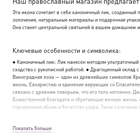
Наш православный магазин предлагает к
Эта икона сочетает в себе каноничный лик, созданный 
золочения, натуральные материалы и подарочная упако
Она станет центральной святыней в вашем домашнем и
Ключевые особенности и символика:
● Каноничный лик: Лик нанесен методом ультраточный
сходство с рукописной работой. ● Драгоценный оклад 
Виноградная лоза — один из древнейших символов Христ
жизнь, Евхаристию и единение верующих со Спасителе
связано с древним поверьем, что его тело нетленно. 
Божественной благодати и обретающие вечную жизнь. ● 
подчеркивая объем и богатство узора. Такое сочетание 
Показать больше
Эксклюзивные детали: