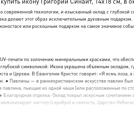
упить икону Григорий Синаит, 14х18 см, в о
по современной технологии, и изысканный оклад с глубокой 
вка делают этот образ исключительным духовным подарком. Э
коностасе или роскошным подарком на самое значимое собы
 UV-печати по золочению минеральными красками, что обесп
с глубокой символикой: Икона украшена объемным окладом, 
а и Церкви. В Евангелии Христос говорит: «Я есмь лоза, а в
м. ● Павлины — в раннехристианском искусстве павлин был
Два павлина, пьющие из одной чаши (или расположенные по ст
Благородная отделка: Оклад покрыт искусным сочетанием сер
символизирует чистоту (серебро) и святость, Царство Небесно