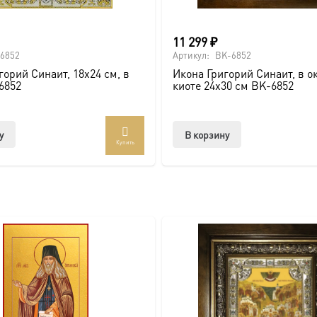
11 299
₽
6852
Артикул:
BK-6852
горий Синаит, 18х24 см, в
Икона Григорий Синаит, в о
6852
киоте 24х30 см BK-6852
у
В корзину
Купить