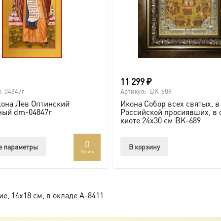
11 299
₽
-04847г
Артикул:
BK-689
она Лев Оптинский
Икона Собор всех святых, в
ный dm-04847г
Российской просиявших, в 
киоте 24х30 см BK-689
Этот
е параметры
В корзину
Купить
товар
имеет
несколько
вариаций.
, 14х18 см, в окладе A-8411
Опции
можно