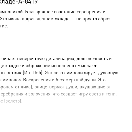
кладе-A-8419
символикой. Благородное сочетание серебрения и
та икона в драгоценном окладе — не просто образ.
тие.
ечивает невероятную детализацию, долговечность и
где каждое изображение исполнено смысла: ●
ы ветви» (Ин. 15:5). Эта лоза символизирует духовную
 символом Воскресения и бессмертной души. Это
оронам от лика), олицетворяют души, вкушающие от
ебрения и золочения, что создает игру света и тени,
е (золото).