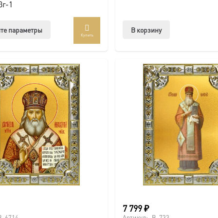
3г-1
Этот
те параметры
В корзину
Купить
товар
имеет
несколько
вариаций.
Опции
можно
выбрать
на
странице
товара.
7 799
₽
B-6714
Артикул:
B-733