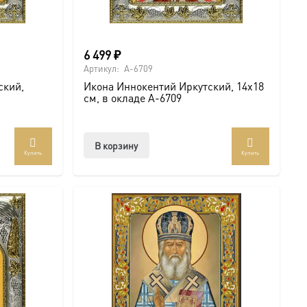
6 499
₽
Артикул:
A-6709
ский,
Икона Иннокентий Иркутский, 14х18
см, в окладе A-6709
В корзину
Купить
Купить