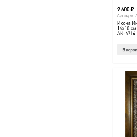
9 600
₽
Артикул:
Икона И
14х18 см
AK-6714
В корз