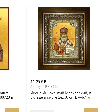
11 299
₽
Артикул:
BK-6714
полит
Икона Иннокентий Московский, в
00723 в
окладе и киоте 24х30 см BK-6714