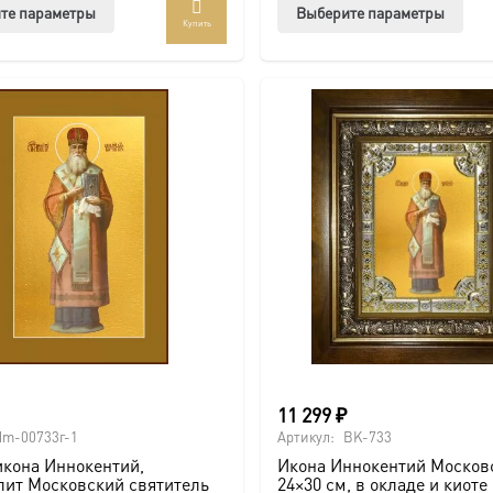
Этот
Этот
те параметры
Выберите параметры
Купить
товар
тов
имеет
име
несколько
нес
вариаций.
вар
Опции
Опц
можно
мож
выбрать
выб
на
на
странице
стр
товара.
това
11 299
₽
dm-00733г-1
Артикул:
BK-733
икона Иннокентий,
Икона Иннокентий Москов
лит Московский святитель
24×30 см, в окладе и киоте