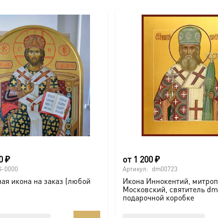
00
₽
от
1 200
₽
G-0000
Артикул:
dm00723
ая икона на заказ (любой
Икона Иннокентий, митро
Московский, святитель dm
подарочной коробке