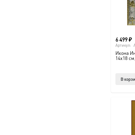
6 499
₽
Артикул:
Икона И
14х18 см
В корз