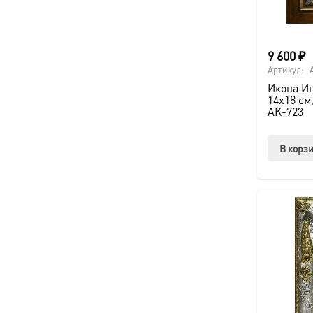
9 600
₽
Артикул:
Икона И
14х18 см
AK-723
В корз