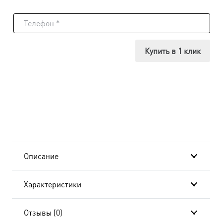
товара
Икона
Иннокентий
Купить в 1 клик
Московский,
18х24
см, в
окладе
B-
Описание
6714
Характеристики
Отзывы (0)