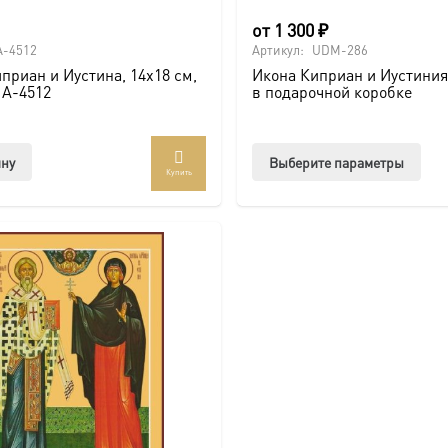
от
1 300
₽
A-4512
Артикул:
UDM-286
приан и Иустина, 14х18 см,
Икона Киприан и Иустини
 A-4512
в подарочной коробке
Этот
ину
Выберите параметры
Купить
тов
име
нес
вар
Опц
мож
выб
на
стр
това