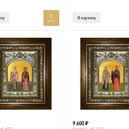
ину
В корзину
Купить
9 600
₽
AK-6973
Артикул:
AK-4512