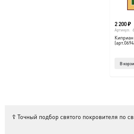
2 200
₽
Артикул:
Киприан 
(арт.0694
В корз
☦ Точный подбор святого покровителя по с