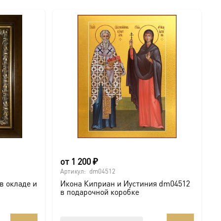
от
1 200
₽
Артикул:
dm04512
в окладе и
Икона Киприан и Иустиния dm04512
в подарочной коробке