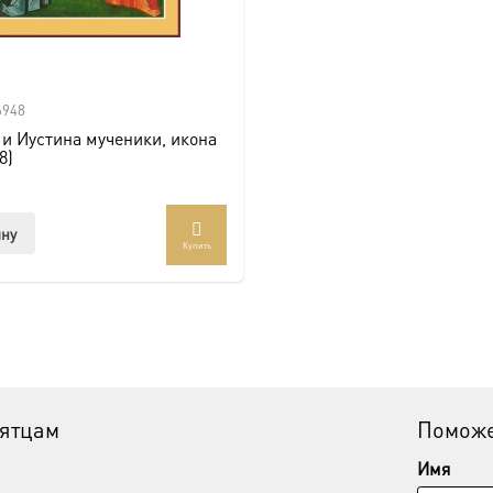
6948
и Иустина мученики, икона
8)
ину
Купить
вятцам
Поможе
Имя