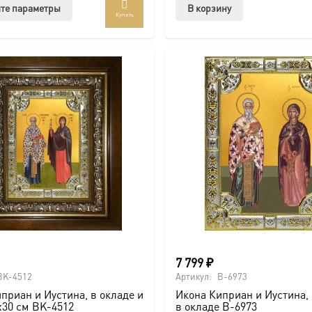
Этот
те параметры
В корзину
Купить
товар
имеет
несколько
вариаций.
Опции
можно
выбрать
на
странице
товара.
7 799
₽
BK-4512
Артикул:
B-6973
приан и Иустина, в окладе и
Икона Киприан и Иустина, 
х30 см BK-4512
в окладе B-6973