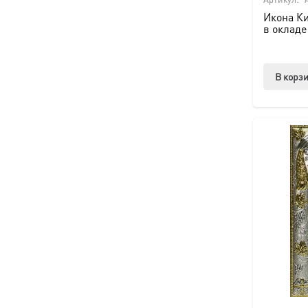
Икона Ки
в окладе
В корз