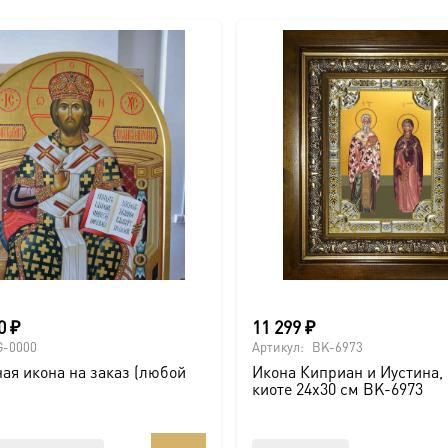
00
₽
11 299
₽
G-0000
Артикул:
BK-6973
ая икона на заказ (любой
Икона Киприан и Иустина, 
киоте 24х30 см BK-6973