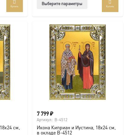
Этот
Выберите параметры
Купить
Купить
товар
имеет
несколько
вариаций.
Опции
можно
выбрать
на
странице
товара.
7 799
₽
Артикул:
B-4512
18х24 см,
Икона Киприан и Иустина, 18х24 см,
в окладе B-4512