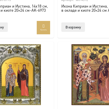
приан и Иустина, 14х18 см,
Икона Киприан и Иустина, 
 и киоте 20×24 см-AK-6973
в окладе и киоте 20×24 см
ину
В корзину
Купить