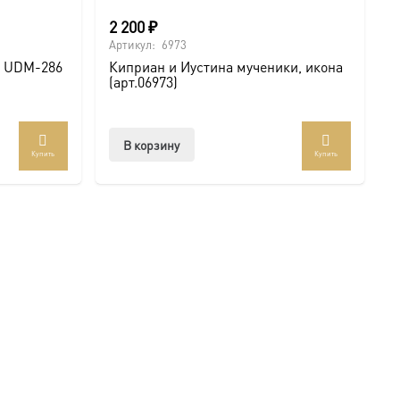
2 200
₽
Артикул:
6973
я UDM-286
Киприан и Иустина мученики, икона
(арт.06973)
В корзину
Купить
Купить
ар
ет
колько
иаций.
ии
но
рать
анице
ра.