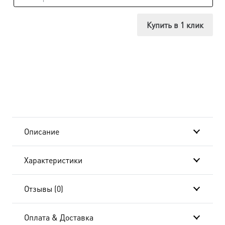
Икона
Киприан
Купить в 1 клик
и
Иустина,
в
окладе
и
Описание
киоте
Характеристики
24х30
см
Отзывы (0)
BK-
Оплата & Доставка
6973