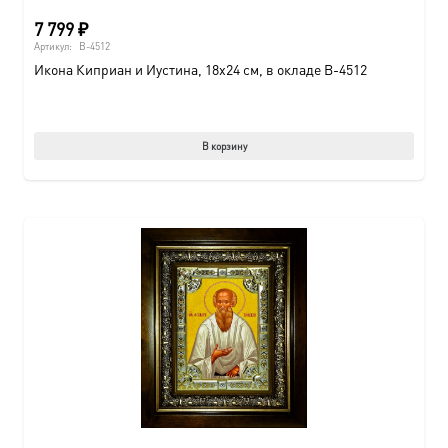
7 799
₽
Артикул:
B-4512
Икона Киприан и Иустина, 18х24 см, в окладе B-4512
В корзину