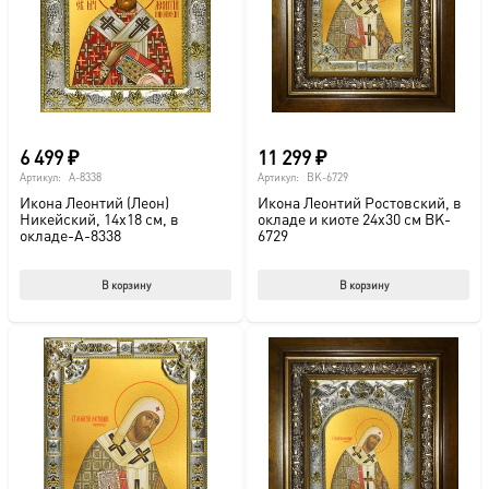
выбрать
на
странице
товара.
6 499
₽
11 299
₽
Артикул:
A-8338
Артикул:
BK-6729
Икона Леонтий (Леон)
Икона Леонтий Ростовский, в
Никейский, 14х18 см, в
окладе и киоте 24х30 см BK-
окладе-A-8338
6729
В корзину
В корзину