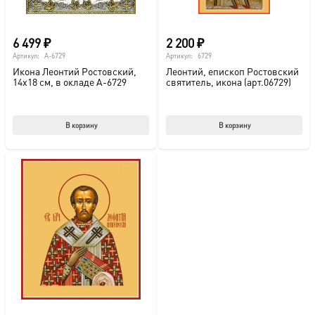
6 499
₽
2 200
₽
Артикул:
A-6729
Артикул:
6729
Икона Леонтий Ростовский,
Леонтий, епископ Ростовский
14х18 см, в окладе A-6729
свя­ти­тель, икона (арт.06729)
В корзину
В корзину