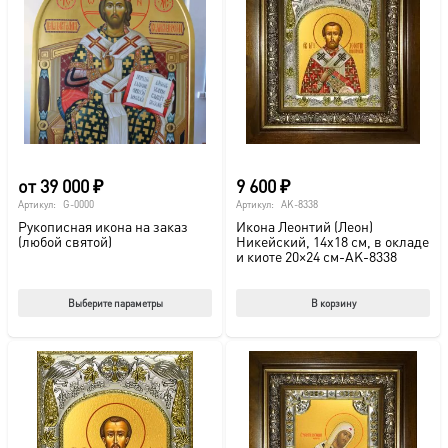
от
39 000
₽
9 600
₽
Артикул:
G-0000
Артикул:
AK-8338
Рукописная икона на заказ
Икона Леонтий (Леон)
(любой святой)
Никейский, 14х18 см, в окладе
и киоте 20×24 см-AK-8338
Этот
Выберите параметры
В корзину
товар
имеет
несколько
вариаций.
Опции
можно