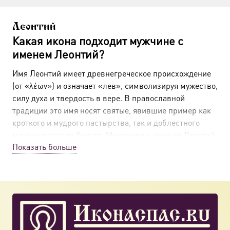
Леонтий
Какая икона подходит мужчине с
именем Леонтий?
Имя Леонтий имеет древнегреческое происхождение
(от «λέων») и означает «лев», символизируя мужество,
силу духа и твердость в вере. В православной
традиции это имя носят святые, явившие пример как
кроткого и мудрого пастырства, так и доблестного
мученичества за Христа. Мужчинам с именем Леонтий
Показать больше
покровительствуют святители и исповедники, чья
жизнь стала образцом духовной стойкости.
Как выбрать икону для Леонтия на
крещение по православным канонам
Православное имя, данное при Крещении — это не