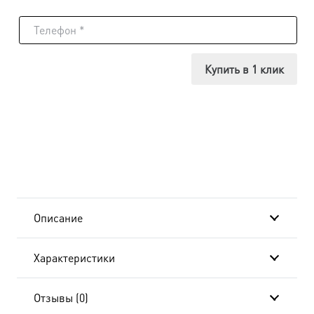
товара
Икона
Леонтий
Купить в 1 клик
(Леон)
Никейский,
14х18
см, в
окладе
Описание
и
Характеристики
киоте
20x24
Отзывы (0)