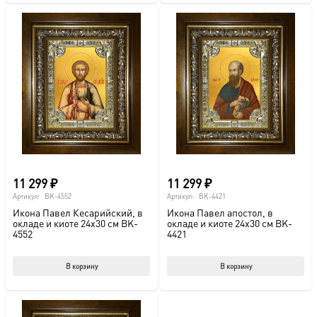
имеет
несколько
вариаций.
Опции
можно
выбрать
на
странице
товара.
11 299
₽
11 299
₽
Артикул:
BK-4552
Артикул:
BK-4421
Икона Павел Кесарийский, в
Икона Павел апостол, в
окладе и киоте 24х30 см BK-
окладе и киоте 24х30 см BK-
4552
4421
В корзину
В корзину