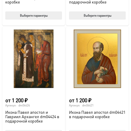
коробке
подарочной коробке
Этот
Этот
Выберите параметры
Выберите параметры
товар
тов
имеет
име
несколько
нес
вариаций.
вар
Опции
Опц
можно
мож
выбрать
выб
на
на
странице
стр
товара.
това
от
1 200
₽
от
1 200
₽
Артикул:
dm04424
Артикул:
dm04421
Икона Павел апостол и
Икона Павел апостол dm04421
Гавриил Архангел dm04424 в
в подарочной коробке
подарочной коробке