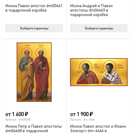
Икона Павел апостол dm00461
Икона Андрей и Павел
в подарочной коробке
апостолы dm04469 в
подарочной коробке
Этот
Этот
Выберите параметры
Выберите параметры
товар
тов
имеет
име
несколько
нес
вариаций.
вар
Опции
Опц
можно
мож
выбрать
выб
на
на
странице
стр
товара.
това
от
1 600
₽
от
1 900
₽
Артикул:
dm04468
Артикул:
dm-4466
Икона Петр и Павел апостолы
Икона Павел апостол и Иоанн
dm04468 в подарочной
Златоуст dm-4466 в