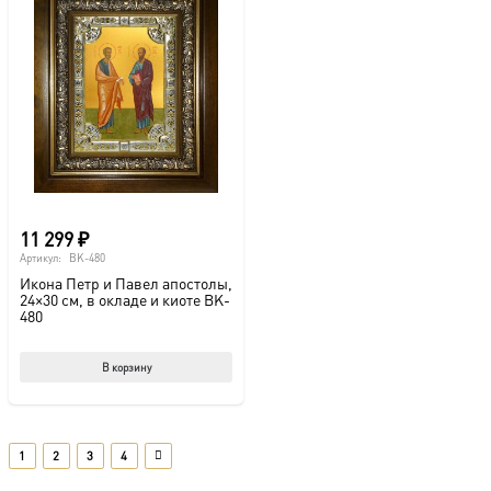
11 299
₽
Артикул:
BK-480
Икона Петр и Павел апостолы,
24×30 см, в окладе и киоте BK-
480
В корзину
1
2
3
4