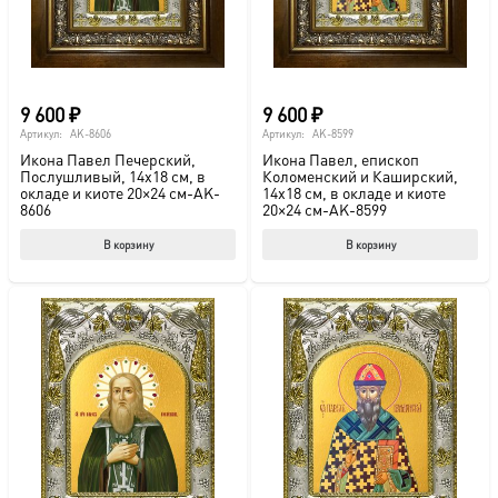
на
на
странице
стр
товара.
това
9 600
₽
9 600
₽
Артикул:
AK-8606
Артикул:
AK-8599
Икона Павел Печерский,
Икона Павел, епископ
Послушливый, 14х18 см, в
Коломенский и Каширский,
окладе и киоте 20×24 см-AK-
14х18 см, в окладе и киоте
8606
20×24 см-AK-8599
В корзину
В корзину