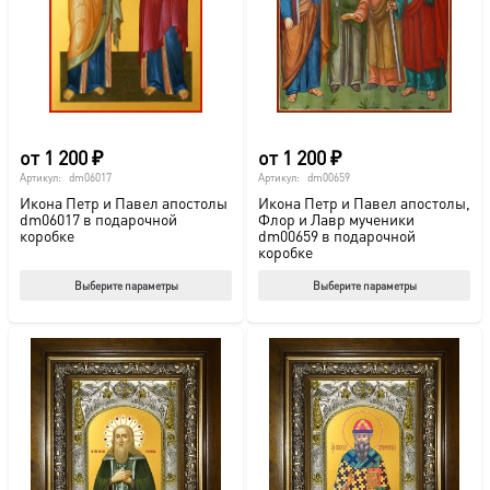
выбрать
выб
на
на
странице
стр
товара.
това
от
1 200
₽
от
1 200
₽
Артикул:
dm06017
Артикул:
dm00659
Икона Петр и Павел апостолы
Икона Петр и Павел апостолы,
dm06017 в подарочной
Флор и Лавр мученики
коробке
dm00659 в подарочной
коробке
Этот
Этот
Выберите параметры
Выберите параметры
товар
тов
имеет
име
несколько
нес
вариаций.
вар
Опции
Опц
можно
мож
выбрать
выб