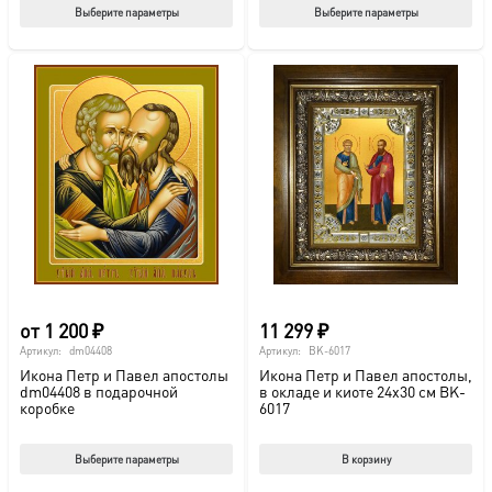
Этот
Этот
Выберите параметры
Выберите параметры
товар
тов
имеет
име
несколько
нес
вариаций.
вар
Опции
Опц
можно
мож
выбрать
выб
на
на
странице
стр
товара.
това
от
1 200
₽
11 299
₽
Артикул:
dm04408
Артикул:
BK-6017
Икона Петр и Павел апостолы
Икона Петр и Павел апостолы,
dm04408 в подарочной
в окладе и киоте 24х30 см BK-
коробке
6017
Этот
Выберите параметры
В корзину
товар