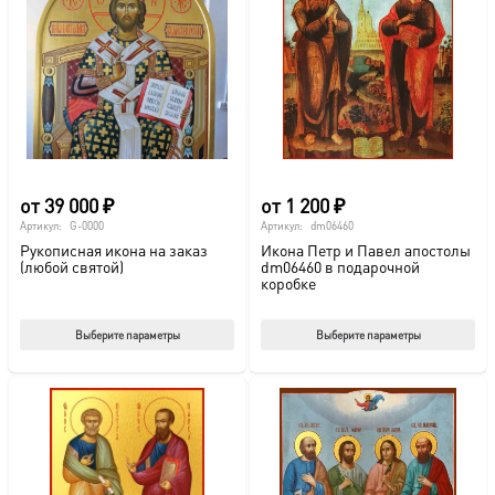
от
39 000
₽
от
1 200
₽
Артикул:
G-0000
Артикул:
dm06460
Рукописная икона на заказ
Икона Петр и Павел апостолы
(любой святой)
dm06460 в подарочной
коробке
Этот
Этот
Выберите параметры
Выберите параметры
товар
тов
имеет
име
несколько
нес
вариаций.
вар
Опции
Опц
можно
мож