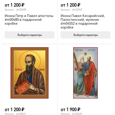
от
1 200
₽
от
1 200
₽
Артикул:
dm00480
Артикул:
dm04552
Икона Петр и Павел апостолы
Икона Павел Кесарийский,
dm00480 в подарочной
Палестинский, мученик
коробке
dm04552 в подарочной
коробке
Этот
Этот
Выберите параметры
Выберите параметры
товар
тов
имеет
име
несколько
нес
вариаций.
вар
Опции
Опц
можно
мож
выбрать
выб
на
на
странице
стр
товара.
това
от
1 200
₽
от
1 900
₽
Артикул:
dm00461
Артикул:
dm04469