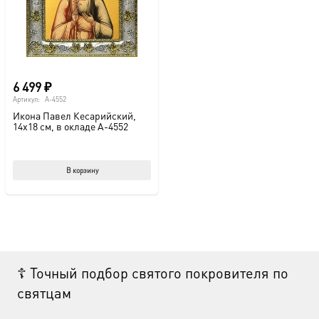
6 499
₽
Артикул:
A-4552
Икона Павел Кесарийский,
14х18 см, в окладе A-4552
В корзину
☦ Точный подбор святого покровителя по
святцам