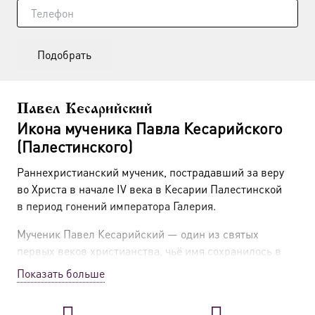
Подобрать
Павел Кесарийский
Икона мученика Павла Кесарийского
(Палестинского)
Раннехристианский мученик, пострадавший за веру
во Христа в начале IV века в Кесарии Палестинской
в период гонений императора Галерия.
Мученик Павел Кесарийский — один из святых
первых веков христианства, чьё имя сохранилось в
церковной памяти, но подробности жития дошли до
Показать больше
нас лишь фрагментарно. Он принадлежит к сонму
бесчисленных мучеников, отдавших жизнь за