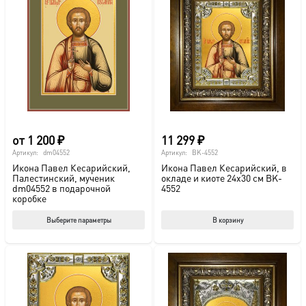
от
1 200
₽
11 299
₽
Артикул:
dm04552
Артикул:
BK-4552
Икона Павел Кесарийский,
Икона Павел Кесарийский, в
Палестинский, мученик
окладе и киоте 24х30 см BK-
dm04552 в подарочной
4552
коробке
Этот
Выберите параметры
В корзину
товар
имеет
несколько
вариаций.
Опции