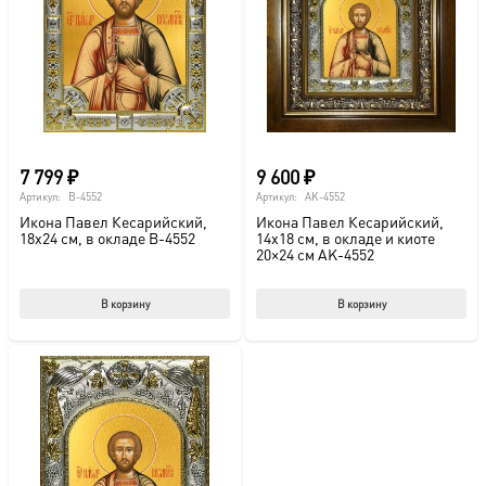
можно
выбрать
на
странице
товара.
7 799
₽
9 600
₽
Артикул:
B-4552
Артикул:
AK-4552
Икона Павел Кесарийский,
Икона Павел Кесарийский,
18х24 см, в окладе B-4552
14х18 см, в окладе и киоте
20×24 см AK-4552
В корзину
В корзину